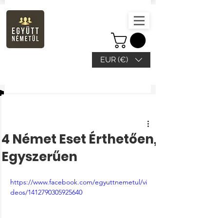
EUR (€)
Bejegyzés
4 Német Eset Érthetően,
Egyszerűen
https://www.facebook.com/egyuttnemetul/vi
deos/1412790305925640