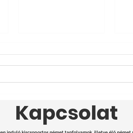
7 ÉLETMENTŐ
10 
Határozószó Németül
ért
Kapcsolat
n induló kiscsoportos német tanfolyamok, illetve élő német 