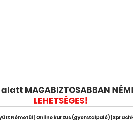
p alatt MAGABIZTOSABBAN NÉME
LEHETSÉGES! 
yütt Németül | Online kurzus (gyorstalpaló) | Sprach
ásárlás most