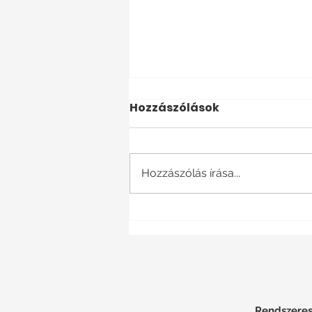
Hozzászólások
Hozzászólás írása...
Különböző vagy
Különféle Németül
Rendszerese