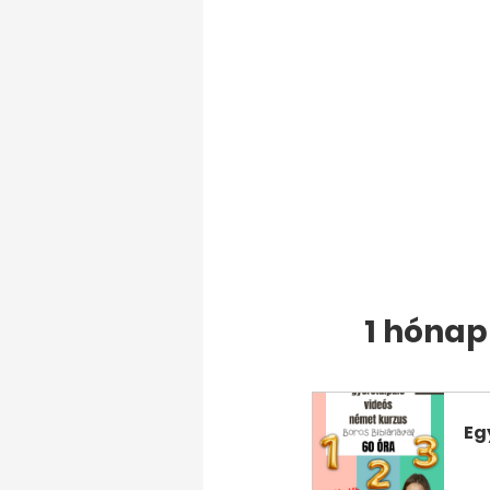
1 hóna
Eg
V