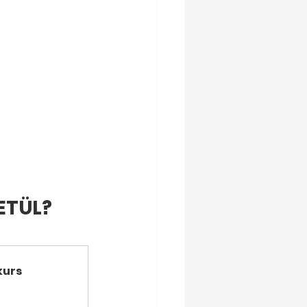
TÜL? 
kurs