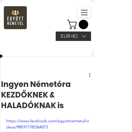
EUR (€)
Bejegyzés
Ingyen Németóra
KEZDŐKNEK &
HALADÓKNAK is
https://www.facebook.com/egyuttnemetul/vi
deos/989317785364073