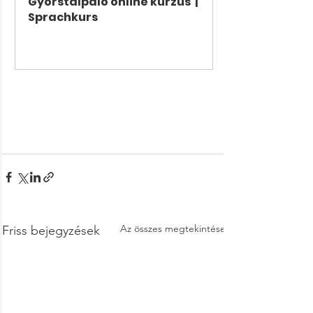
Gyorstalpaló online kurzus  | 
Sprachkurs
Vásárlás most
Az összes megtekintése
Friss bejegyzések