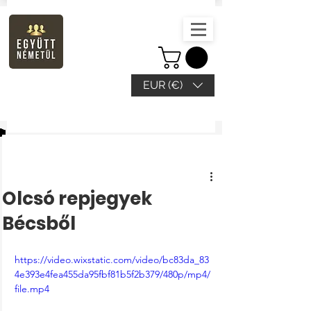
EUR (€)
Bejegyzés
Olcsó repjegyek
Bécsből
https://video.wixstatic.com/video/bc83da_83
4e393e4fea455da95fbf81b5f2b379/480p/mp4/
file.mp4