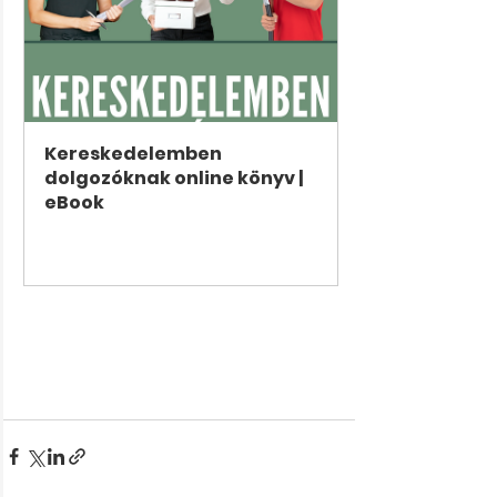
Kereskedelemben 
dolgozóknak online könyv | 
eBook
Vásárlás most