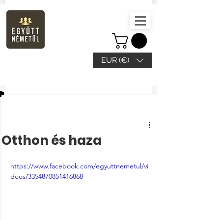
EUR (€)
Bejegyzés
Otthon és haza
https://www.facebook.com/egyuttnemetul/vi
deos/3354870851416868