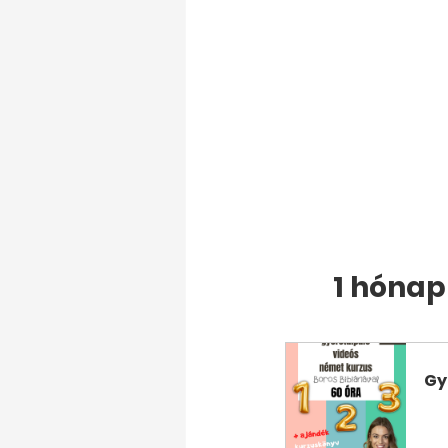
1 hóna
Gy
V