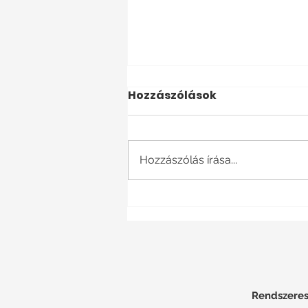
Hozzászólások
Hozzászólás írása...
Különböző vagy
Különféle Németül
Rendszerese