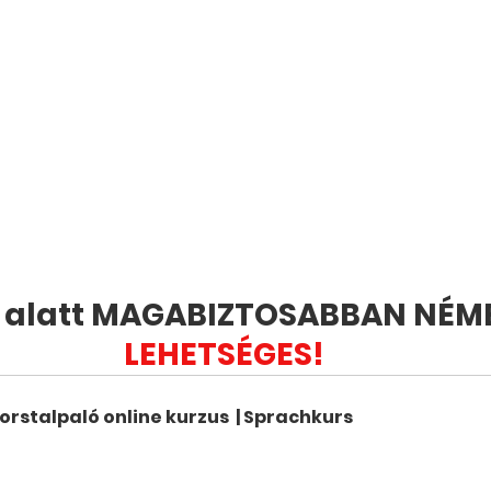
p alatt MAGABIZTOSABBAN NÉME
LEHETSÉGES! 
orstalpaló online kurzus  | Sprachkurs
ásárlás most