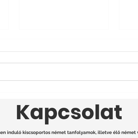
7 ÉLETMENTŐ
10 
Határozószó Németül
ért
Kapcsolat
n induló kiscsoportos német tanfolyamok, illetve élő német 