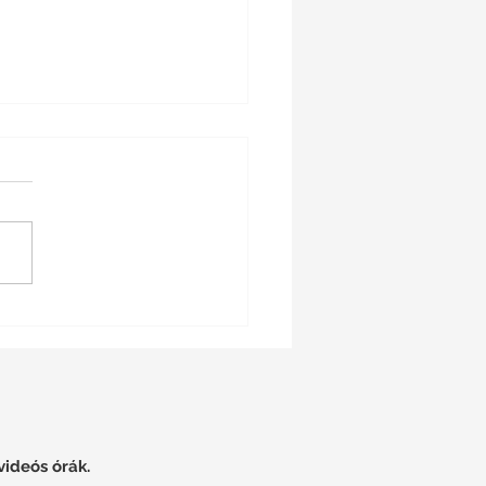
Alternatíva | Nem
ek egyet!
videós órák.