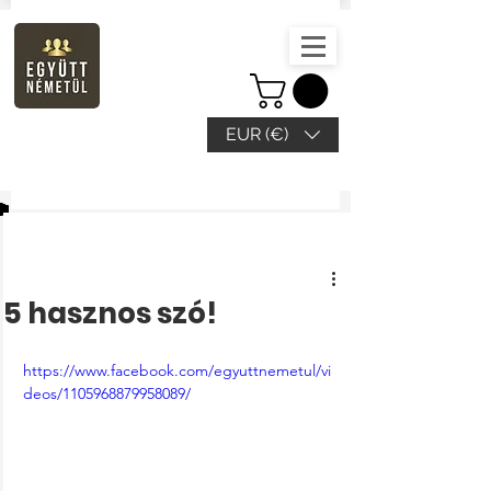
EUR (€)
Beitrag
5 hasznos szó!
https://www.facebook.com/egyuttnemetul/vi
deos/1105968879958089/