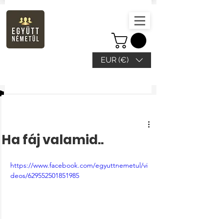
EUR (€)
Beitrag
Ha fáj valamid..
https://www.facebook.com/egyuttnemetul/vi
deos/629552501851985