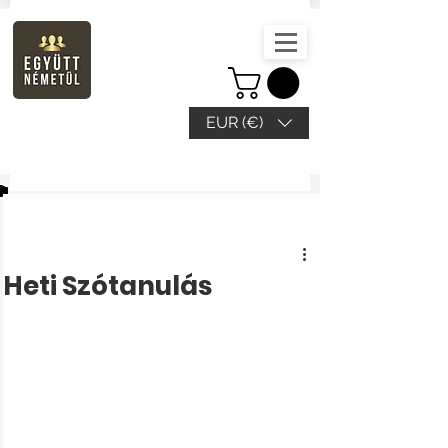
EUR (€)
Beitrag
Heti Szótanulás