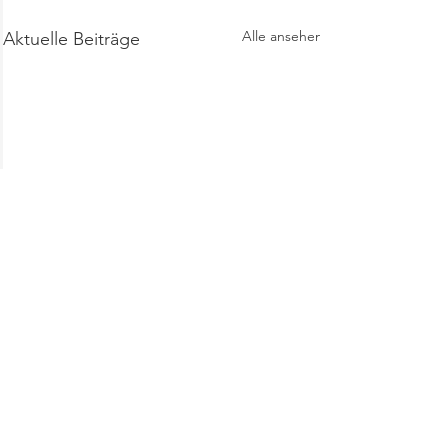
Alle ansehen
Aktuelle Beiträge
Kommentare
KATI szórend