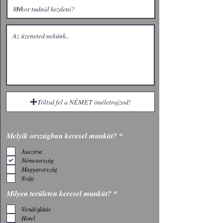
Töltsd fel a NÉMET önéletrajzod!
K
Melyik országban keresel munkát?
*
ö
t
Ausztria
e
Németország
l
Magyarország
e
Svájc
z
ő
K
Milyen területen keresel munkát?
*
ö
t
Vendéglátás
e
Hotel
l