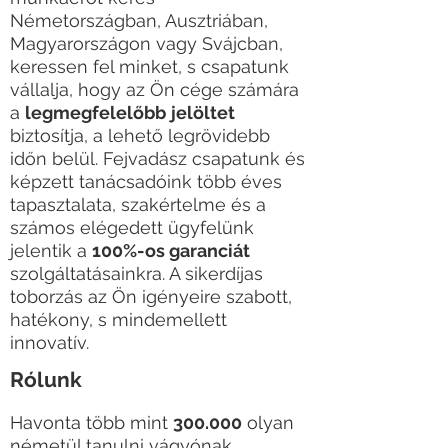
Németországban, Ausztriában,
Magyarországon vagy Svájcban,
keressen fel minket, s csapatunk
vállalja, hogy az Ön cége számára
a
legmegfelelőbb
jelöltet
biztosítja, a lehető legrövidebb
időn belül. Fejvadász csapatunk és
képzett tanácsadóink több éves
tapasztalata, szakértelme és a
számos elégedett ügyfelünk
jelentik a
100%-os garanciát
szolgáltatásainkra. A sikerdíjas
toborzás az Ön igényeire szabott,
hatékony, s mindemellett
innovatív.
Rólunk
Havonta több mint
30
0.000
olyan
németül tanulni vágyónak