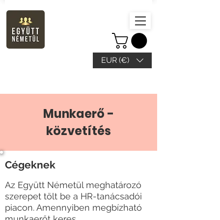
EUR (€)
Munkaerő -
közvetítés
Cégeknek
Az Együtt Németül meghatározó
szerepet tölt be a HR-tanácsadói
piacon. Amennyiben megbízható
munkaerőt keres