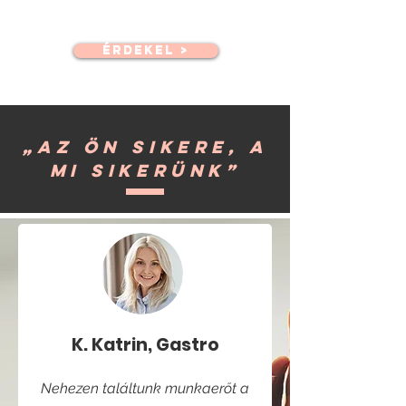
oldalunkon, s érjen el még több
jelentkezőt.
ÉRDEKEL >
„AZ ön sikere, a
mi sikerünk”
K. Katrin, Gastro
Nehezen találtunk munkaerőt a