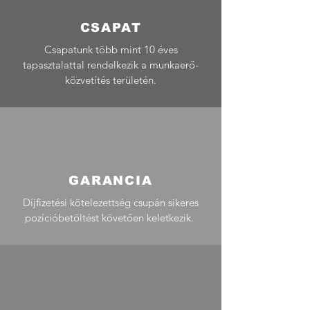
CSAPAT
Csapatunk több mint 10 éves
tapasztalattal rendelkezik a munkaerő-
közvetítés területén.
GARANCIA
Díjfizetési kötelezettség csupán sikeres
pozícióbetöltést követően keletkezik.