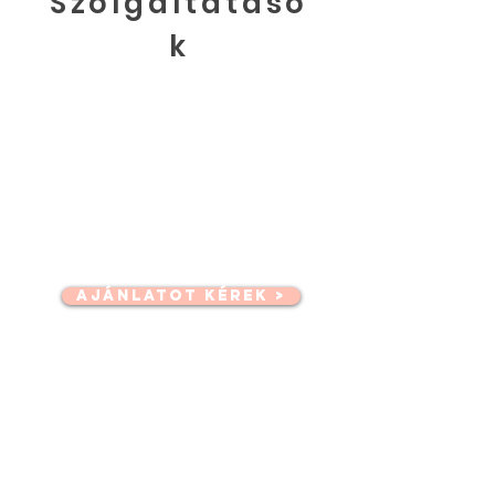
Szolgáltatáso
k
FEJVADÁSZAT
Nem találja a megfelelő jelöltet?
Bízza ránk a toborzást, és a siker
nem marad el!
AJÁNLATOT KÉREK >
HIRDETÉS
Hirdesse meg a betöltendő állást az