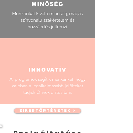
MINŐSÉG
Munkánkat kiváló minőség, magas
színvonalú szakértelem és
hozzáértés jellemzi.
INNOVATÍV
AI programok segítik munkánkat, hogy
valóban a legalkalmasabb jelölteket
tudjuk Önnek biztosítani.
SIKERTÖRTÉNETEK >