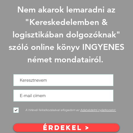
Nem akarok lemaradni az
"Kereskedelemben &
logisztikában dolgozóknak"
szóló online könyv INGYENES
német mondatairól.
A hírlevél feliratkozásával elfogadom az
Adatvédelmi nyilatkozatot.
ÉRDEKEL >