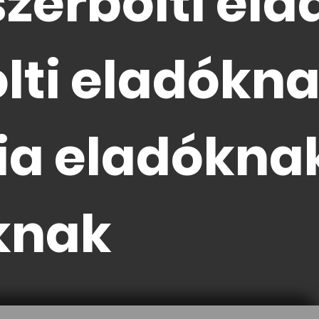
szer
bolti el
lti eladókn
ia eladókna
knak