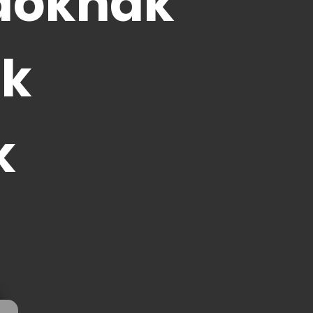
adóknak
ak
k