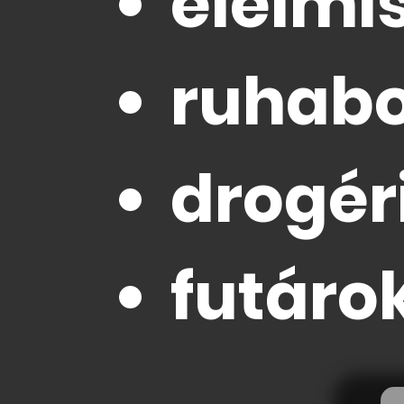
élelmi
ruhabo
drogér
futáro