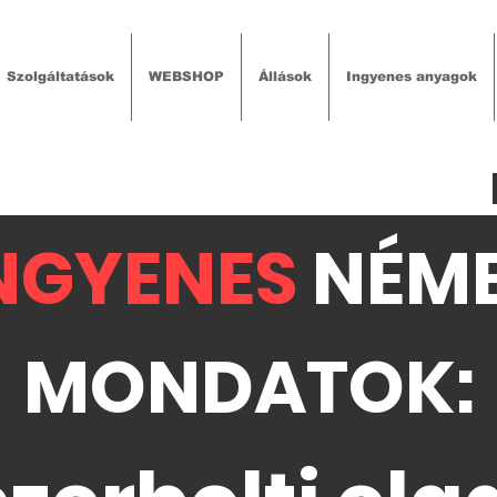
Szolgáltatások
WEBSHOP
Állások
Ingyenes anyagok
NGYENES
NÉM
MONDATOK: