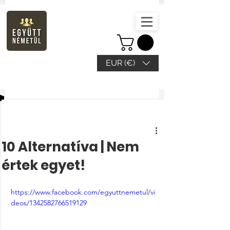
EUR (€)
Bejegyzés
10 Alternatíva | Nem
értek egyet!
https://www.facebook.com/egyuttnemetul/vi
deos/1342582766519129