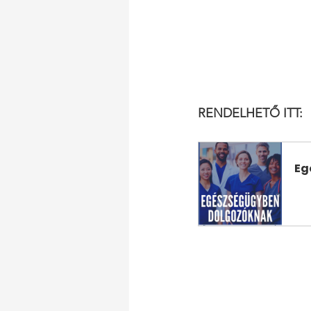
RENDELHETŐ ITT:
Eg
V