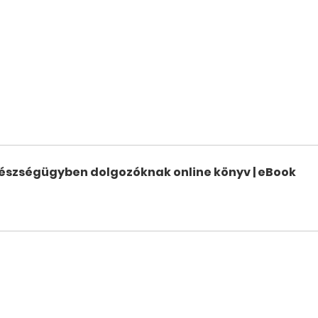
észségügyben dolgozóknak online könyv | eBook
ásárlás most