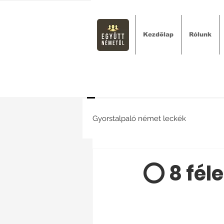
Kezdőlap
Rólunk
Gyorstalpaló német leckék
⭕ 8 fél