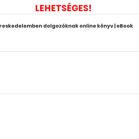
LEHETSÉGES! 
reskedelemben dolgozóknak online könyv | eBook
ásárlás most