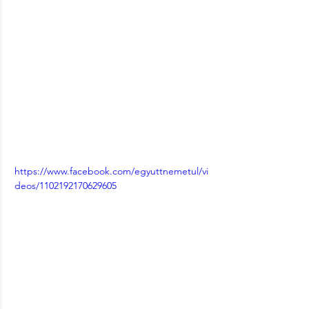
https://www.facebook.com/egyuttnemetul/vi
deos/1102192170629605