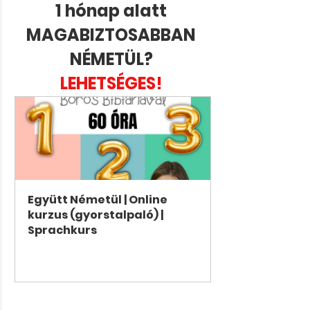
1 hónap alatt 
MAGABIZTOSABBAN 
NÉMETÜL? 
LEHETSÉGES! 
Együtt Németül | Online 
kurzus (gyorstalpaló) | 
Sprachkurs
Vásárlás most