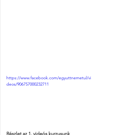
https://www.facebook.com/egyuttnemetul/vi
deos/906757000232711
Részlet az 1. videós kurzusunk 