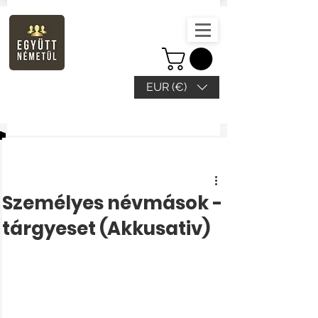
EUR (€)
Bejegyzés
Személyes névmások -
tárgyeset (Akkusativ)