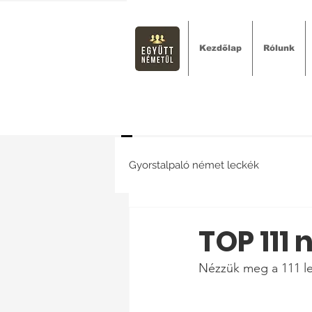
Kezdőlap
Rólunk
Gyorstalpaló német leckék
TOP 111 
Nézzük meg a 111 le