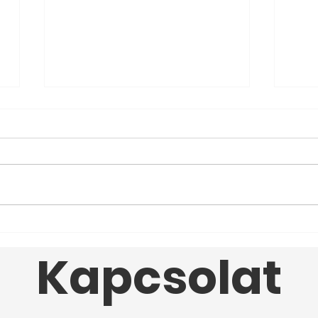
7 ÉLETMENTŐ
10 
Határozószó Németül
ért
Kapcsolat