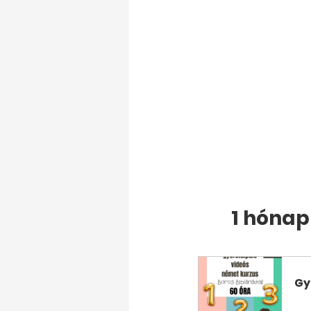
1 hóna
Gy
V