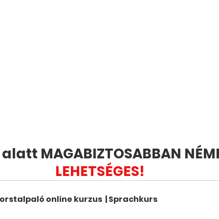
p alatt MAGABIZTOSABBAN NÉME
LEHETSÉGES! 
orstalpaló online kurzus  | Sprachkurs
ásárlás most