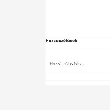
Hozzászólások
Hozzászólás írása...
Különböző vagy
Különféle Németül