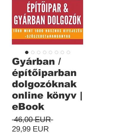
Gyárban /
építőiparban
dolgozóknak
online könyv |
eBook
Szokásos
 46,00 EUR 
Akciós
ár
29,99 EUR