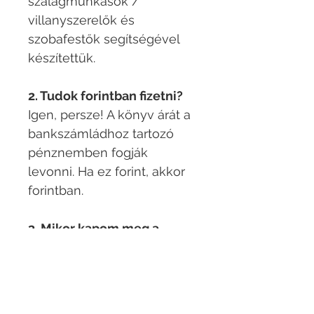
szalagmunkások /
villanyszerelők és
szobafestők segítségével
készítettük. ​
2. Tudok forintban fizetni?
Igen, persze! A könyv árát a
bankszámládhoz tartozó
pénznemben fogják
levonni. Ha ez forint, akkor
forintban.​
3. Mikor kapom meg a
könyvet és a hanganyagot?
Sikeres utalás után
legkésőbb 48 órán belül.​