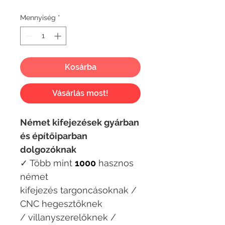
ár
Mennyiség
*
Kosárba
Vásárlás most!
Német kifejezések gyárban
és építőiparban
dolgozóknak
✓ Több mint
1000
hasznos
német
kifejezés targoncásoknak /
CNC hegesztőknek
/ villanyszerelőknek /