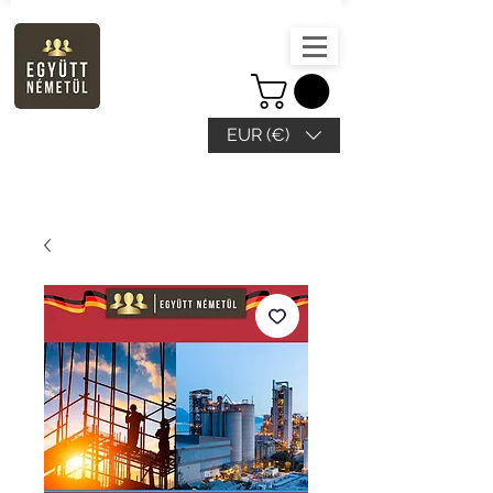
EUR (€)