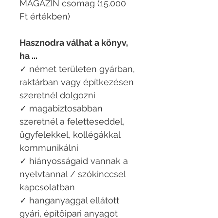
MAGAZIN csomag (15.000
Ft értékben)
Hasznodra válhat a könyv,
ha ...
✓ német területen gyárban,
raktárban vagy építkezésen
szeretnél dolgozni
✓ magabiztosabban
szeretnél a feletteseddel,
ügyfelekkel, kollégákkal
kommunikálni
✓ hiányosságaid vannak a
nyelvtannal / szókinccsel
kapcsolatban
✓ hanganyaggal ellátott
gyári, építőipari anyagot