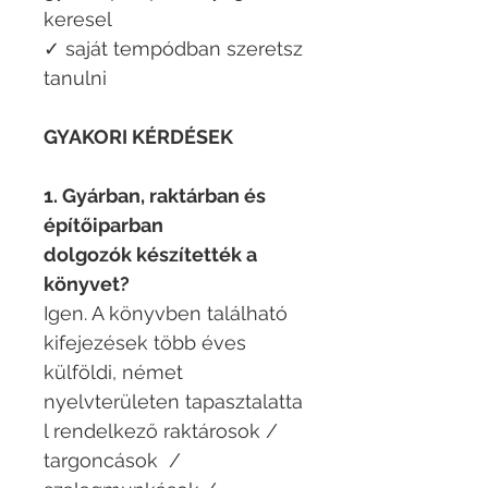
keresel
✓ saját tempódban szeretsz
tanulni
GYAKORI KÉRDÉSEK
1. Gyárban, raktárban és
építőiparban
dolgozók készítették a
könyvet?
Igen. A könyvben található
kifejezések több éves
külföldi, német
nyelvterületen tapasztalatta
l rendelkező raktárosok /
targoncások /