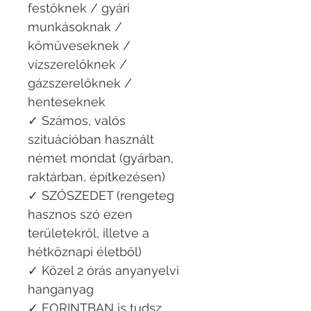
festőknek / gyári
munkásoknak /
kőműveseknek /
vízszerelőknek /
gázszerelőknek /
henteseknek
✓ Számos, valós
szituációban használt
német mondat (gyárban,
raktárban, építkezésen)
✓ SZÓSZEDET (rengeteg
hasznos szó ezen
területekről, illetve a
hétköznapi életből)
✓ Közel 2 órás anyanyelvi
hanganyag
✓ FORINTBAN is tudsz