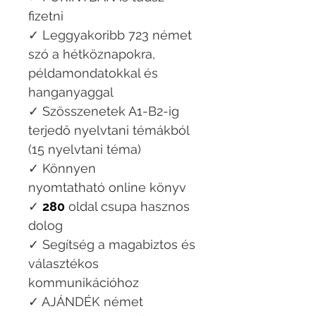
fizetni
✓ Leggyakoribb 723 német
szó a hétköznapokra,
példamondatokkal és
hanganyaggal
✓ Szösszenetek A1-B2-ig
terjedő nyelvtani témákból
(15 nyelvtani téma)
✓ Könnyen
nyomtatható online könyv
✓
280
oldal csupa hasznos
dolog
✓ Segítség a magabiztos és
választékos
kommunikációhoz
✓ AJÁNDÉK német