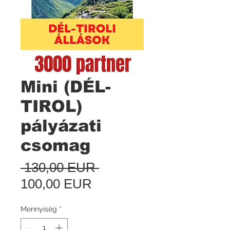
Mini (DÉL-
TIROL)
pályázati
csomag
Szokásos
 130,00 EUR 
Akciós
ár
100,00 EUR
ár
Mennyiség
*