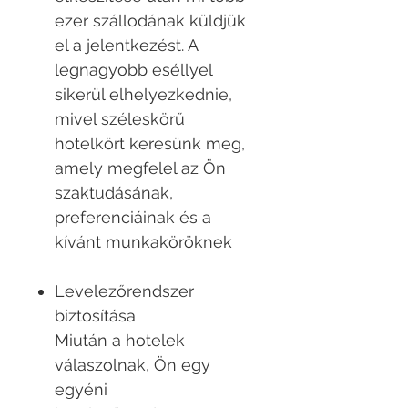
ezer szállodának küldjük
el a jelentkezést. A
legnagyobb eséllyel
sikerül elhelyezkednie,
mivel széleskörű
hotelkört keresünk meg,
amely megfelel az Ön
szaktudásának,
preferenciáinak és a
kívánt munkaköröknek
Levelezőrendszer
biztosítása
Miután a hotelek
válaszolnak, Ön egy
egyéni