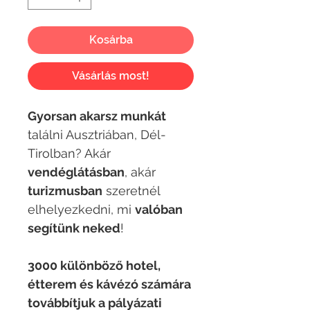
Kosárba
Vásárlás most!
Gyorsan akarsz munkát
találni Ausztriában, Dél-
Tirolban? Akár
vendéglátásban
, akár
turizmusban
szeretnél
elhelyezkedni, mi
valóban
segítünk neked
!
3000 különböző hotel,
étterem és kávézó számára
továbbítjuk a pályázati