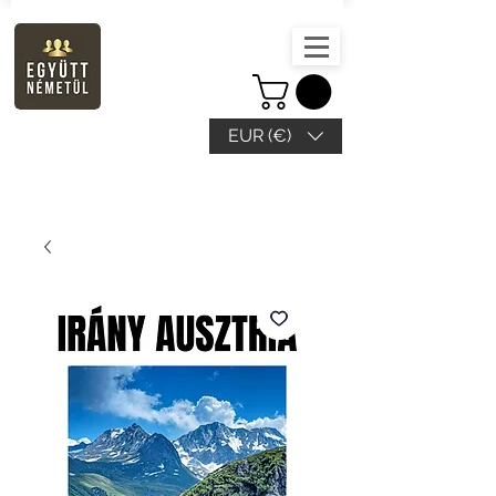
EUR (€)