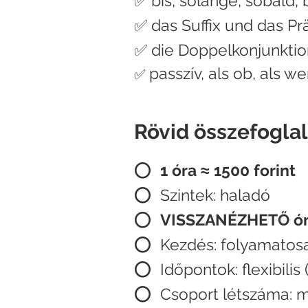
✅ bis, solange, sobald,
✅ das Suffix und das P
✅ die Doppelkonjunktio
passzív, als ob, als 
✅
Rövid összefoglal
⭕
1 óra ≈ 1500 forint
⭕ Szintek: haladó
⭕
VISSZANÉZHETŐ
ó
⭕ Kezdés: folyamatosa
⭕
Időpontok: flexibilis 
⭕ Csoport létszáma: m