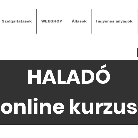
Szolgáltatások
WEBSHOP
Állások
Ingyenes anyagok
HALADÓ
online kurzus