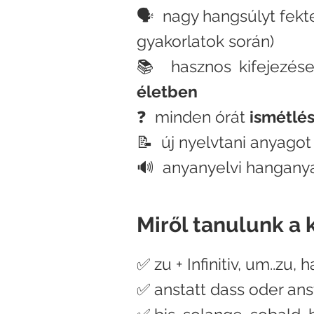
🗣 nagy hangsúlyt fekt
gyakorlatok során)
📚 hasznos kifejezése
életben
❓ minden órát
ismétlés
📝 új nyelvtani anyagot 
🔊 anyanyelvi hangany
Miről tanulunk a 
✅ zu + Infinitiv, um..zu, 
✅ anstatt dass o
der ans