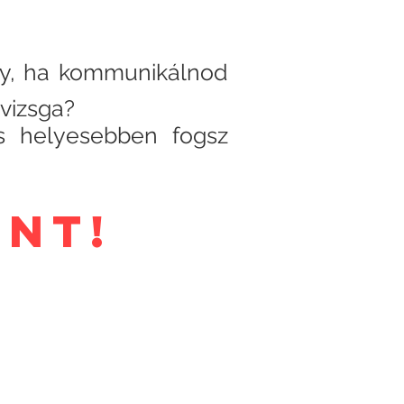
gy, ha kommunikálnod
vvizsga?
 helyesebben fogsz
rint!