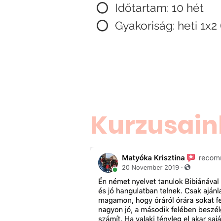
⭕ Időtartam:
10 hét
⭕
Gyakoriság: heti 1
x2 
Kurzusain