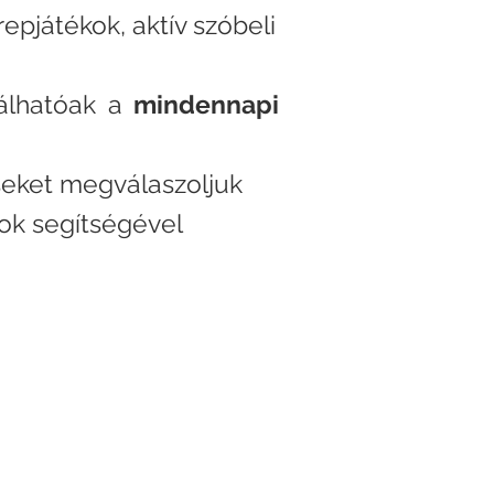
repjátékok, aktív szóbeli
álhatóak a
mindennapi
seket megválaszoljuk
tok segítségével