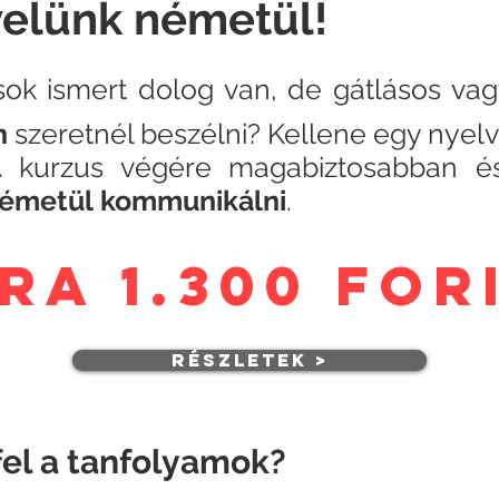
velünk németül!
sok ismert dolog van, de gátlásos va
n
szeretnél beszélni? Kellene egy nyel
 kurzus végére
magabiztosabban és
émetül
kommunikálni
.
óra 1.300 fo
részletek >
el a tanfolyamok?