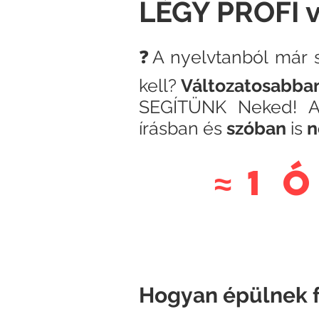
LÉGY PROFI 
❓A nyelvtanból már 
kell?
Változatosabba
SEGÍTÜNK Neked!
A
írásban és
szóban
is
n
≈ 1 
Hogyan épülnek f