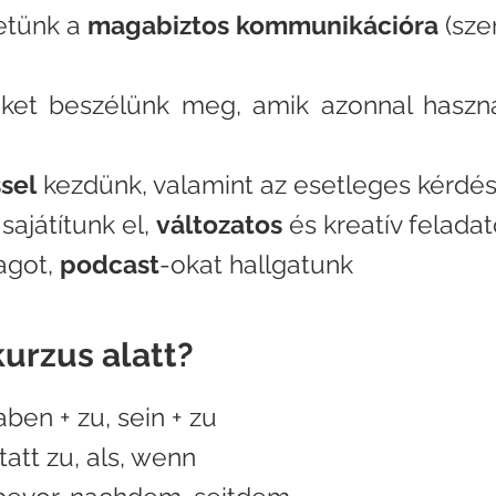
etünk a
magabiztos
kommunikációra
(sze
ket beszélünk meg, amik azonnal ha
szn
sel
kezdünk, valamint az esetleges kérdé
sajátítunk el,
változatos
és kreatív felada
agot,
podcast
-okat hallgatunk
kurzus alatt?
haben + zu, sein + zu
tatt zu, als, wenn