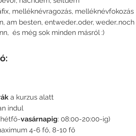
 bevor, nachdem, seitdem
räfix, melléknévragozás, melléknévfokozás
n, am besten, entweder..oder, weder..noch
wenn, és még sok minden másról :)
ó:
rák
a kurzus alatt
n indul
(hétfő-
vasárnapig
: 08:00-20:00-ig)
aximum 4-6 fő, 8-10 fő