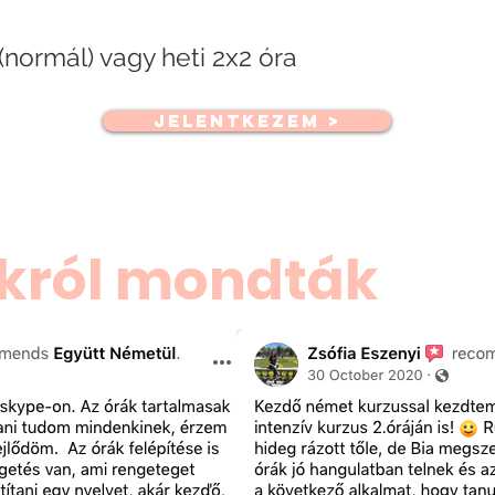
(normál) vagy heti 2x2 óra
JELENTKEZEM >
król mondták