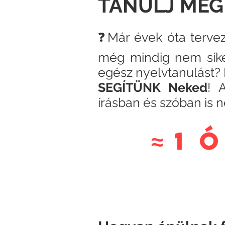
TANULJ MEG
❓Már évek óta terve
még mindig nem siker
egész nyelvtanulást?
SEGÍTÜNK Neked
!
írásban és szóban is
≈ 1 