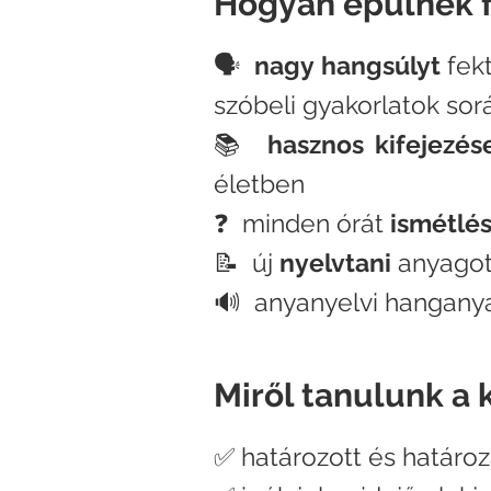
Hogyan épülnek f
🗣
na
gy
hangsúlyt
fek
szóbeli gyakorlatok sor
📚
hasznos
kifejezés
életben
❓ minden órát
ismétlés
📝 új
nyelvtani
anyagot 
🔊 anyanyelvi hanganya
Miről tanulunk a 
✅ határozott és határoza