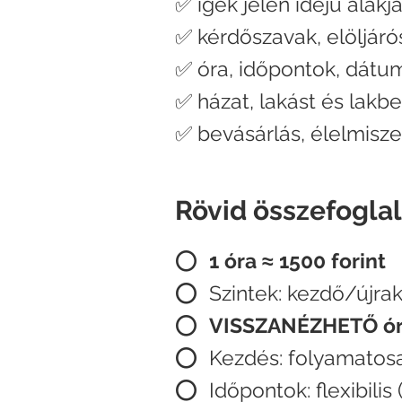
✅ igék jelen idejű alakj
✅ kérdőszavak, elöljáró
✅ óra, időpontok, dátu
✅ házat, lakást és lakb
✅ bevásárlás, élelmisze
Rövid összefoglal
⭕
1 óra ≈ 1500 forint
⭕ Szintek: kezdő/újra
⭕
VISSZANÉZHETŐ
ó
⭕ Kezdés: folyamatosa
⭕
Időpontok: flexibilis 