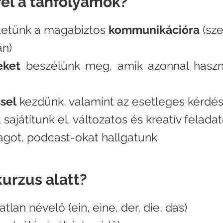
el a tanfolyamok?
tetünk a magabiztos
kommunikációra
(sze
án)
eket
beszélünk meg, amik azonnal haszn
sel
kezdünk, valamint az esetleges kérdé
sajátítunk el, változatos és kreatív felada
got, podcast-okat hallgatunk
kurzus alatt?
tlan névelő (ein, eine, der, die, das)