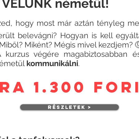
 VELÜNK németül!
zed, hogy most már aztán tényleg me
ült belevágni? Hogyan is kell egyált
 Miből? Miként? Mégis mivel kezdjem? 
A kurzus végére magabiztosabban 
 németül
kommunikálni
.
óra 1.300 fo
részletek >