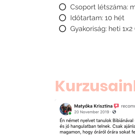
⭕ Csoport létszáma: m
⭕ Időtartam:
10 hét
⭕
Gyakoriság: heti 1
x2 
Kurzusain