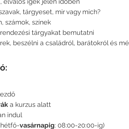
a,
elválós igék jelen időben
szavak, tárgyeset, mir vagy mich?
m, számok, színek
erendezési tárgyakat bemutatni
rek, beszélni a családról, barátokról és mé
ó:
kezdő
rák
a kurzus alatt
n indul
(hétfő-
vasárnapig
: 08:00-20:00-ig)