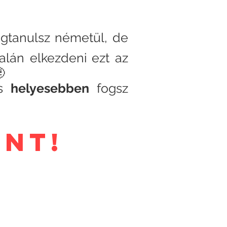
gtanulsz németül, de
alán elkezdeni ezt az

és
helyesebben
fogsz
rint!