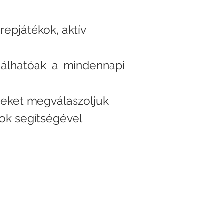
repjátékok, aktív
álhatóak a mindennapi
seket megválaszoljuk
tok segítségével