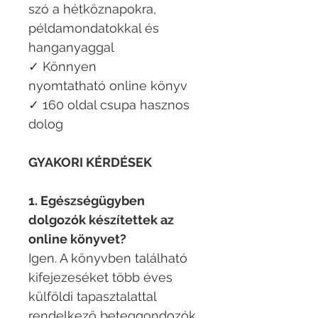
szó a hétköznapokra,
példamondatokkal és
hanganyaggal
✓ Könnyen
nyomtatható online könyv
✓ 160 oldal csupa hasznos
dolog
GYAKORI KÉRDÉSEK
1. Egészségügyben
dolgozók készítettek az
online könyvet?
Igen. A könyvben található
kifejezeséket több éves
külföldi tapasztalattal
rendelkező beteggondozók,