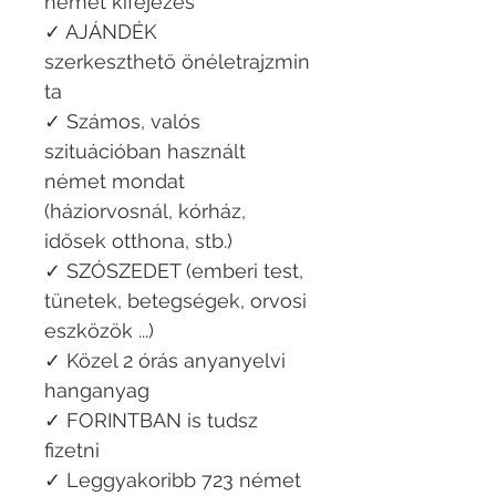
német kifejezés
✓ AJÁNDÉK
szerkeszthető önéletrajzmin
ta
✓ Számos, valós
szituációban használt
német mondat
(háziorvosnál, kórház,
idősek otthona, stb.)
✓ SZÓSZEDET (emberi test,
tünetek, betegségek, orvosi
eszközök ...)
✓ Közel 2 órás anyanyelvi
hanganyag
✓ FORINTBAN is tudsz
fizetni
✓ Leggyakoribb 723 német