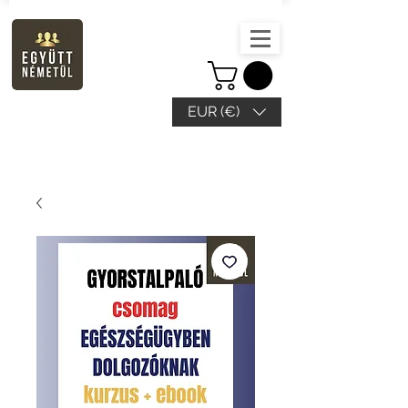
EUR (€)