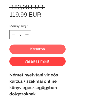
Szokásos
 182,00 EUR 
Akciós
ár
119,99 EUR
ár
Mennyiség
*
Kosárba
Vásárlás most!
Német nyelvtani videós
kurzus + szakmai online
könyv egészségügyben
dolgozóknak