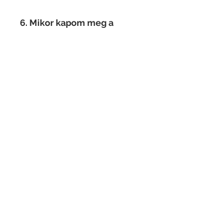
6. Mikor kapom meg a
gyorstalpaló csomagot?
Sikeres utalás után
legkésőbb 48 órán belül.​
7. Hol tudom letölteni a
könyvet?
Google Drive linken
keresztül.
8. Ezek az órák élőben
zajlanak?
Bármikor be tudsz
kapcsolódni, s vissza tudod
nézni az összes korábbi