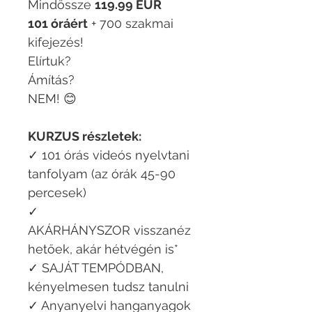
Mindössze
119.99 EUR
101 óráért
+ 700 szakmai
kifejezés!
Elírtuk?
Ámítás?
NEM! 😊
KURZUS részletek:
✓ 101 órás videós nyelvtani
tanfolyam (az órák 45-90
percesek)
✓
AKÁRHÁNYSZOR visszanéz
hetőek, akár hétvégén is*
✓ SAJÁT TEMPÓDBAN,
kényelmesen tudsz tanulni
✓ Anyanyelvi hanganyagok