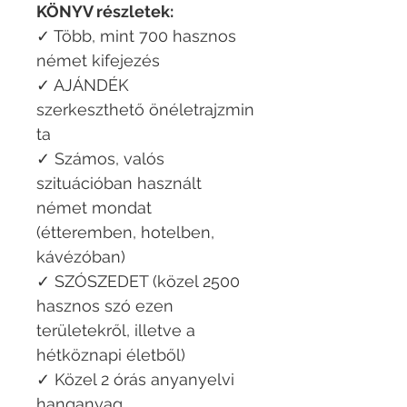
KÖNYV részletek:
✓ Több, mint 700 hasznos
német kifejezés
✓ AJÁNDÉK
szerkeszthető önéletrajzmin
ta
✓ Számos, valós
szituációban használt
német mondat
(étteremben, hotelben,
kávézóban)
✓ SZÓSZEDET (közel 2500
hasznos szó ezen
területekről, illetve a
hétköznapi életből)
✓ Közel 2 órás anyanyelvi
hanganyag