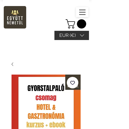
EUR (€)