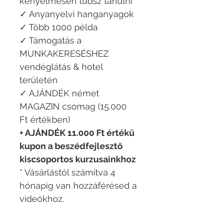
kényelmesen tudsz tanulni
✓ Anyanyelvi hanganyagok
✓ Több 1000 példa
✓ Támogatás a
MUNKAKERESÉSHEZ
vendéglátás & hotel
területén
✓ AJÁNDÉK német
MAGAZIN csomag (15.000
Ft értékben)
+ AJÁNDÉK 11.000 Ft értékű
kupon a beszédfejlesztő
kiscsoportos kurzusainkhoz
* Vásárlástól számítva 4
hónapig van hozzáférésed a
videókhoz.