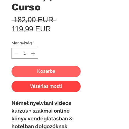
Curso
Szokásos
 182,00 EUR 
Akciós
ár
119,99 EUR
ár
Mennyiség
*
Kosárba
Vásárlás most!
Német nyelvtani videós
kurzus + szakmai online
könyv vendéglátásban &
hotelban dolgozóknak