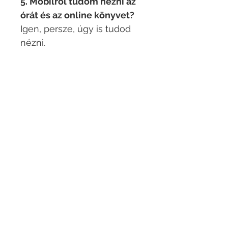
5. Mobilról tudom nézni az
órát és az online könyvet?
Igen, persze, úgy is tudod
nézni.​
6. Mikor kapom meg a
gyorstalpaló csomagot?
Sikeres utalás után
legkésőbb 48 órán belül.​
7. Hol tudom letölteni a
könyvet?
Google Drive linken
keresztül.
8. Ezek az órák élőben
zajlanak?