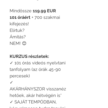
Mindössze
119.99 EUR
101 óráért
+ 700 szakmai
kifejezés!
Elírtuk?
Ámítás?
NEM! 😊
KURZUS részletek:
✓ 101 órás videós nyelvtani
tanfolyam (az órák 45-90
percesek)
✓
AKÁRHÁNYSZOR visszanéz
hetőek, akár hétvégén is*
✓ SAJÁT TEMPÓDBAN,