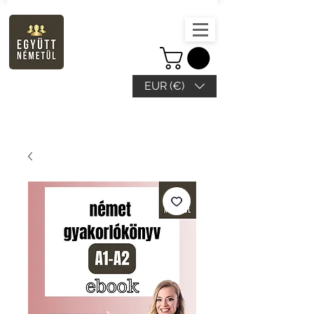
EUR (€)