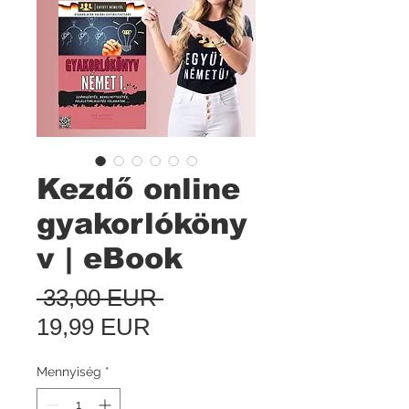
Kezdő online
gyakorlóköny
v | eBook
Szokásos
 33,00 EUR 
Akciós
ár
19,99 EUR
ár
Mennyiség
*