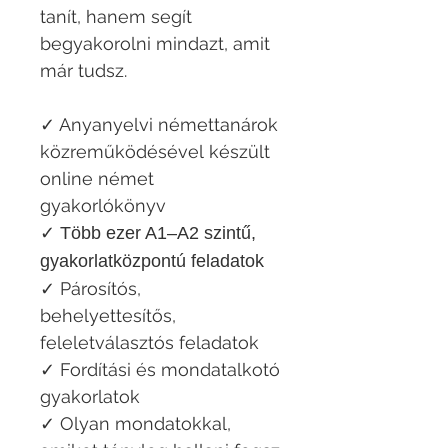
tanít, hanem segít
begyakorolni mindazt, amit
már tudsz.
✓ Anyanyelvi némettanárok
közreműködésével készült
online német
gyakorlókönyv
✓ Több ezer A1–A2 szintű,
gyakorlatközpontú feladatok
✓ Párosítós,
behelyettesítős,
feleletválasztós feladatok
✓ Fordítási és mondatalkotó
gyakorlatok
✓ Olyan mondatokkal,