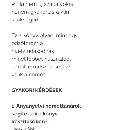
✔ Ha nem új szabályokra,
hanem gyakorlásra van
szükséged
Ez a könyv olyan, mint egy
edzőterem a
nyelvtudásodnak:
minél többet használod,
annál természetesebbé
válik a német.
GYAKORI KÉRDÉSEK
1. Anyanyelvi némettanárok
segítettek a könyv
készítésében?
Igen, több