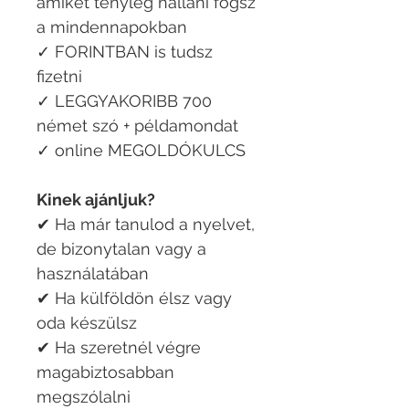
amiket tényleg hallani fogsz
a mindennapokban
✓ FORINTBAN is tudsz
fizetni
✓ LEGGYAKORIBB 700
német szó + példamondat
✓ online MEGOLDÓKULCS
Kinek ajánljuk?
✔ Ha már tanulod a nyelvet,
de bizonytalan vagy a
használatában
✔ Ha külföldön élsz vagy
oda készülsz
✔ Ha szeretnél végre
magabiztosabban
megszólalni