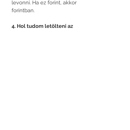
levonni. Ha ez forint, akkor
forintban.​
4. Hol tudom letölteni az
ajándék könyvet?
Google Drive linken
keresztül.
5. Mikor kapom meg az
online könvyvet?
Sikeres utalás után
legkésőbb 48 órán belül
küldjük az általad megadott
e-mail címre.
Nálunk jó helyen jársz!
Együtt … Németül! :)