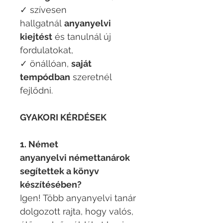
✓ szívesen
hallgatnál
anyanyelvi
kiejtést
és tanulnál új
fordulatokat,
✓ önállóan,
saját
tempódban
szeretnél
fejlődni.
GYAKORI KÉRDÉSEK
1. Német
anyanyelvi némettanárok
segítettek a könyv
készítésében?
Igen! Több anyanyelvi tanár
dolgozott rajta, hogy valós,