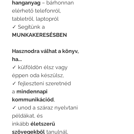
hanganyag
– bárhonnan
elérhető telefonról,
tabletről, laptopról
✓ Segítünk a
MUNKAKERESÉSBEN
Hasznodra válhat a könyv,
ha...
✓ külföldön élsz vagy
éppen oda készülsz,
✓ fejleszteni szeretnéd
a
mindennapi
kommunikációd
,
✓ unod a száraz nyelvtani
példákat, és
inkább
életszerű
szövegekből
tanulnál,