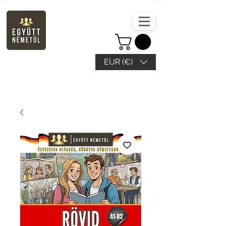
EUR (€)