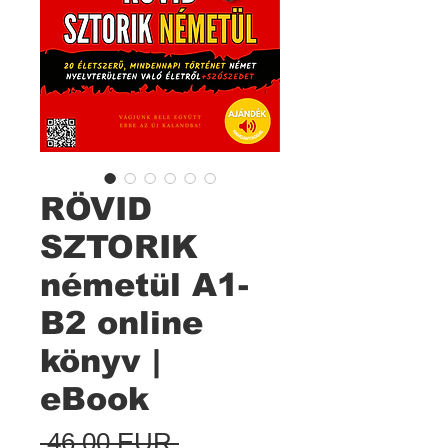
RÖVID
SZTORIK
németül A1-
B2 online
könyv |
eBook
Szokásos
 46,00 EUR 