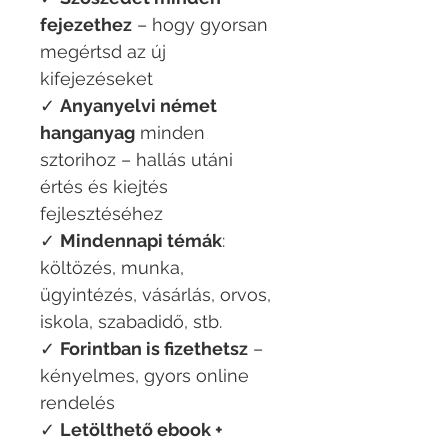
fejezethez
– hogy gyorsan
megértsd az új
kifejezéseket
✓
Anyanyelvi német
hanganyag
minden
sztorihoz – hallás utáni
értés és kiejtés
fejlesztéséhez
✓
Mindennapi témák
:
költözés, munka,
ügyintézés, vásárlás, orvos,
iskola, szabadidő, stb.
✓
Forintban is fizethetsz
–
kényelmes, gyors online
rendelés
✓
Letölthető ebook +