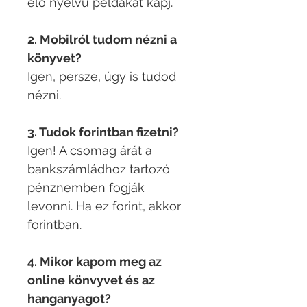
élő nyelvű példákat kapj.
2. Mobilról tudom nézni a
könyvet?
Igen, persze, úgy is tudod
nézni.​
3. Tudok forintban fizetni?
Igen! A csomag árát a
bankszámládhoz tartozó
pénznemben fogják
levonni. Ha ez forint, akkor
forintban.​
4. Mikor kapom meg az
online könvyvet és az
hanganyagot?