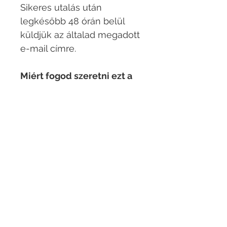
Sikeres utalás után
legkésőbb 48 órán belül
küldjük az általad megadott
e-mail címre.
Miért fogod szeretni ezt a
könyvet?
✔️ Valódi élethelyzetek –
nem tankönyvízű példák
✔️ Rövid fejezetek – ideális
elfoglalt tanulóknak
✔️ Anyanyelvi kiejtés –
hallás utáni gyakorláshoz
✔️ Szókincsfejlesztés
kontextusban
✔️ Motiváló, vidám, könnyen
követhető történetek