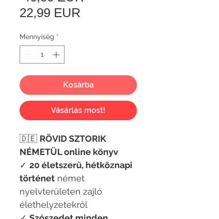
Akciós
ár
22,99 EUR
ár
Mennyiség
*
Kosárba
Vásárlás most!
🇩🇪
RÖVID SZTORIK
NÉMETÜL online könyv
✓
20 életszerű, hétköznapi
történet
német
nyelvterületen zajló
élethelyzetekről
✓
Szószedet minden