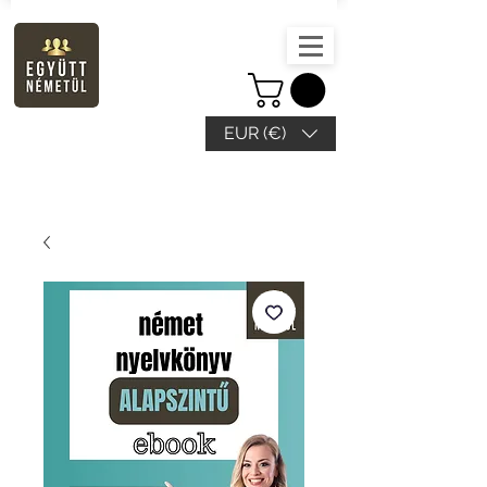
EUR (€)