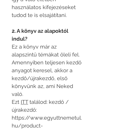
használatos kifejezéseket
tudod te is elsajátítani.
2. A könyv az alapoktól
indul?
Ez a könyv már az
alapszintű témákat öleli fel.
Amennyiben teljesen kezdő
anyagot keresel, akkor a
kezdő/újrakezdő, első
könyvünk az, ami Neked
való.
Ezt
ITT
találod: kezdő /
újrakezdő:
https://www.egyuttnemetul.
hu/product-