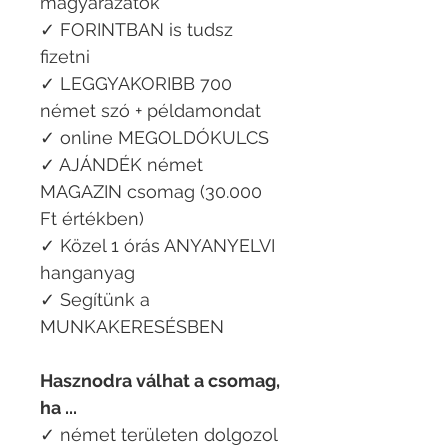
magyarázatok
✓ FORINTBAN is tudsz
fizetni
✓ LEGGYAKORIBB 700
német szó + példamondat
✓ online MEGOLDÓKULCS
✓ AJÁNDÉK német
MAGAZIN csomag (30.000
Ft értékben)
✓ Közel 1 órás ANYANYELVI
hanganyag
✓ Segítünk a
MUNKAKERESÉSBEN
Hasznodra válhat a csomag,
ha ...​
✓ német területen dolgozol