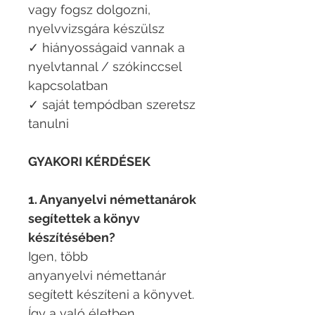
vagy fogsz dolgozni,
nyelvvizsgára készülsz
✓ hiányosságaid vannak a
nyelvtannal / szókinccsel
kapcsolatban
✓ saját tempódban szeretsz
tanulni
GYAKORI KÉRDÉSEK
1. Anyanyelvi némettanárok
segítettek a könyv
készítésében?
Igen, több
anyanyelvi némettanár
segített készíteni a könyvet.
Így a való életben