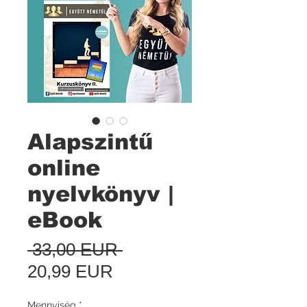
Alapszintű
online
nyelvkönyv |
eBook
Szokásos
 33,00 EUR 
Akciós
ár
20,99 EUR
ár
Mennyiség
*