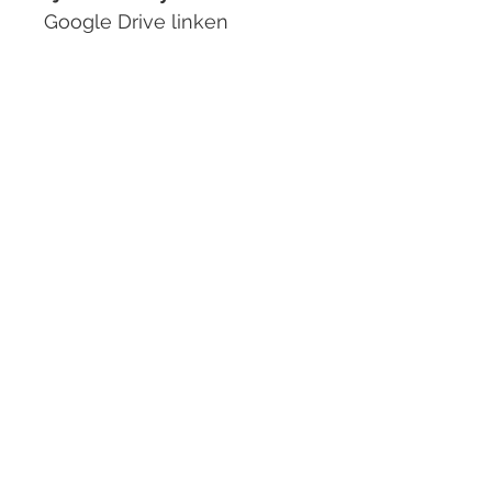
Google Drive linken
keresztül.
5. Mikor kapom meg az
online könvyvet és az
hanganyagot?
Sikeres utalás után
legkésőbb 48 órán belül
küldjük az általad megadott
e-mail címre.
Nálunk jó helyen jársz!
Együtt … Németül! :)
A jelentkezési feltételeket
itt
találod.