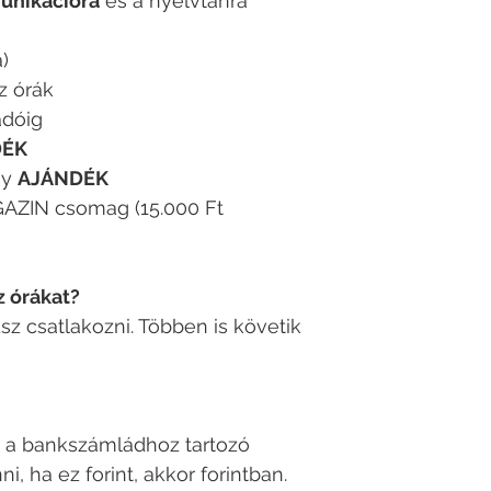
nikációra
és a nyelvtanra
a)
z órák
adóig
DÉK
ny
AJÁNDÉK
ZIN csomag (15.000 Ft
z órákat?
dsz csatlakozni. Többen is követik
át a bankszámládhoz tartozó
 ha ez forint, akkor forintban.