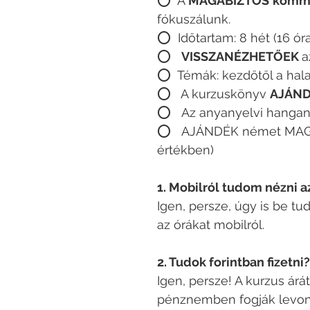
⭕️ A
MAGABIZTOS
kommu
fókuszálunk.
⭕️ Időtartam: 8 hét (16 ór
⭕️
VISSZANÉZHETŐEK
a
⭕️ Témák: kezdőtől a hal
⭕️ A kurzuskönyv
AJÁN
⭕️ Az anyanyelvi hanga
⭕️ AJÁNDÉK német MAGA
értékben)
1. Mobilról tudom nézni a
Igen, persze, úgy is be tu
az órákat mobilról.
2. Tudok forintban fizetni?
Igen, persze! A kurzus ár
pénznemben fogják levonni,