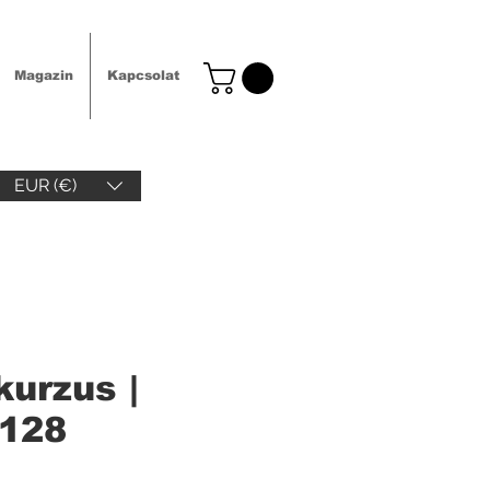
Magazin
Kapcsolat
EUR (€)
urzus |
 128