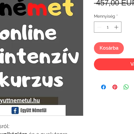
 457,00 EU
Mennyiség
*
Kosárba
V
ról: