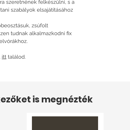
ra szeretnének felkészülni, s a
tani szabályok elsajátításához
őbeosztásuk, zsúfolt
zen tudnak alkalmazkodni fix
elvórákhoz.
t
itt
találod.
ezőket is megnézték