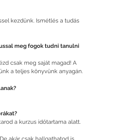
ssel kezdünk. Ismétlés a tudás
zussal meg fogok tudni tanulni
nézd csak meg saját magad! A
ünk a teljes könyvünk anyagán.
jlanak?
órákat?
arod a kurzus időtartama alatt.
De akár csak hallgathatod is