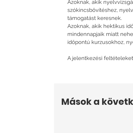
Azoknak, akik nyelvvizsgá
szókincsbővítéshez, nyelv
támogatást keresnek.
Azoknak, akik hektikus id
mindennapjaik miatt nehe
időpontú kurzusokhoz, ny
A jelentkezési feltételeke
Mások a követk