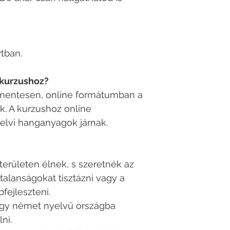
tban.
 kurzushoz?
íjmentesen, online formátumban a
k. A kurzushoz online
elvi hanganyagok járnak.
erületen élnek, s szeretnék az
talanságokat tisztázni vagy a
fejleszteni.
hogy német nyelvű országba
ni.