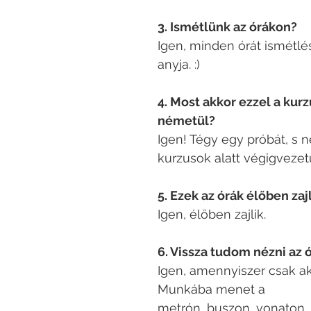
3. Ismétlünk az órákon?
Igen, minden órát ismétlé
anyja. :)
4. Most akkor ezzel a kur
németül?
Igen! Tégy egy próbát, s 
kurzusok alatt végigvezet
5. Ezek az órák élőben za
Igen, élőben zajlik.
6. Vissza tudom nézni az 
Igen, amennyiszer csak ak
Munkába menet a
metrón, buszon, vonaton. 