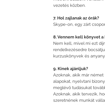
vezetés közben.
7. Hol zajlanak az órák?
Skype-on, egy zárt csopor
8. Vennem kell könyvet a
Nem kell, mivel mi ezt d
rendelkezésedre bocsátju
kurzuskönyvek és anyany
9. Kinek ajánljuk?
Azoknak, akik már német t
alapokat, nyelvtani bizony
meglévő tudásukat tovább
Azoknak, akik tervezik, 
szeretnének munkát vállal