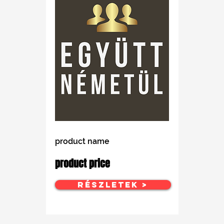
product name
product price
Részletek >