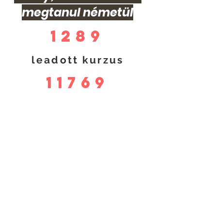
megtanul németül
1289
leadott kurzus
11769
elégedett diák
14
német könyv
30
profi kolléga