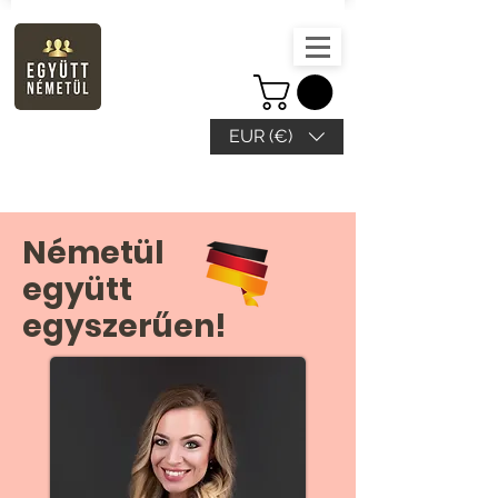
EUR (€)
Németül
együtt
egyszerűen
!