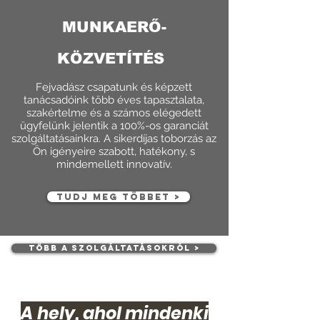
MUNKAERŐ-
KÖZVETÍTÉS
Fejvadász csapatunk és képzett
tanácsadóink több éves tapasztalata,
szakértelme és a számos elégedett
ügyfelünk jelentik a 100%-os garanciát
szolgáltatásainkra. A sikerdíjas toborzás az
Ön igényeire szabott, hatékony, s
mindemellett innovatív.
TUDJ MEG TÖBBET >
TÖBB A SZOLGÁLTATÁSOKRÓL >
A hely, ahol mindenki