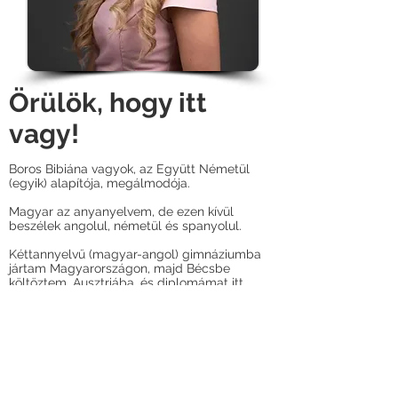
Örülök, hogy itt
vagy!
Boros Bibiána vagyok, az Együtt Németül
(egyik) alapítója, megálmodója.
Magyar az anyanyelvem, de ezen kívül
beszélek angolul, németül és spanyolul.
Kéttannyelvű (magyar-angol) gimnáziumba
jártam Magyarországon, majd Bécsbe
költöztem, Ausztriába, és diplomámat itt
szereztem meg.
Tanulmányaim fő nyelve természetesen a
német volt, míg az angol és a spanyol itt a
választott nyelveim voltak. Az egyetemi
éveim során fordítóként is dolgoztam
Bécsben.