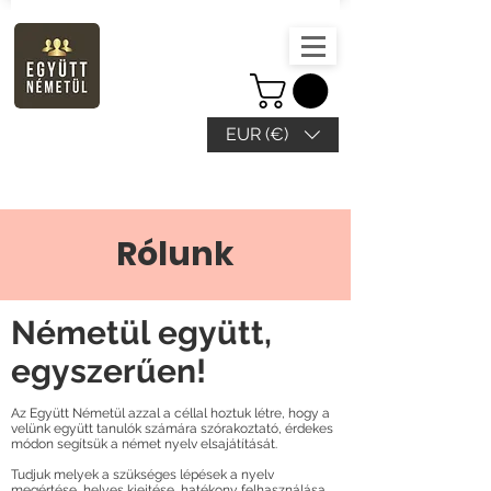
EUR (€)
Rólunk
Németül együtt,
egyszerűen!
Az Együtt Németül azzal a céllal hoztuk létre, hogy a
velünk együtt tanulók számára szórakoztató, érdekes
módon segítsük a német nyelv elsajátítását.
Tudjuk melyek a szükséges lépések a nyelv
megértése, helyes kiejtése, hatékony felhasználása