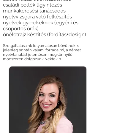
családi pótlék ügyintézés
munkakeresési ta
nácsadás
nyelvvizsgára való felkészítés
nyelvek gyerekeknek (egyéni és
csoportos órák)
önéletrajz készítés (fordítás+design)
Szolgáltatásaink folyamatosan bővülnek, s
jelenleg szintén valami forradalmi, a német
nyelvtanulást jelentősen megkönnyítő
módszeren dolgozunk Nektek. :)