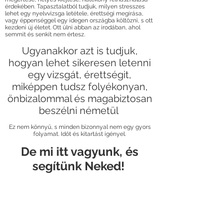
érdekében. Tapasztalatból tudjuk, milyen stresszes
lehet egy nyelvvizsga letétele, érettségi megírása,
vagy éppenséggel egy idegen országba költözni, s ott
kezdeni új életet. Ott ülni abban az irodában, ahol
semmit és senkit nem értesz.
Ugyanakkor azt is tudjuk,
hogyan lehet sikeresen letenni
egy vizsgát, érettségit,
miképpen tudsz folyékonyan,
önbizalommal és magabiztosan
beszélni németül
Ez nem könnyű, s minden bizonnyal nem egy gyors
folyamat. Időt és kitartást igényel.
De mi itt vagyunk, és
segítünk Neked!