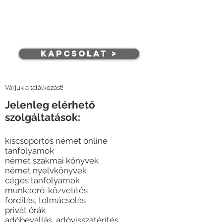
KAPCSOLAT >
Várjuk a találkozást!
Jelenleg elérhető
szolgáltatások:
kiscsoportos német online
tanfolyamo
k
német szakmai könyvek
német nyelvkönyvek
céges tanfolyamok
munkaerő-közvetítés
fordítás, tolmácsolás
privát órák
adóbevallás, adóvisszatérítés