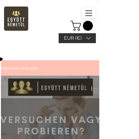
EUR (€)
Ingyenes anyagok