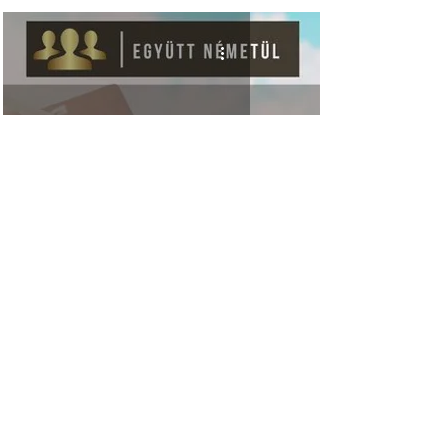
Reisen vagy fahren?
Kapcsolat
Rendszeresen induló kiscsoportos német tanfolyamok,
illetve élő német videós órák.
info
@egyuttnemetul.com
©
2017-2026
Együtt Németül
Kapcsolat