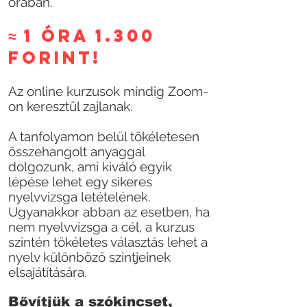
órában.
≈ 1 óra 1.300
forint!
Az online kurzusok mindig Zoom-
on keresztül zajlanak.
A tanfolyamon belül tökéletesen
összehangolt anyaggal
dolgozunk, ami kiváló egyik
lépése lehet egy sikeres
nyelvvizsga letételének.
Ugyanakkor abban az esetben, ha
nem nyelvvizsga a cél, a kurzus
szintén tökéletes választás lehet a
nyelv különböző szintjeinek
elsajátítására.
Bő
vítj
ük a szókincset,