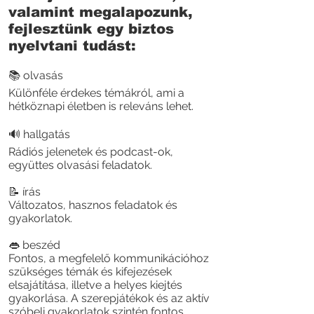
valamint megalapozunk,
fejlesztünk egy biztos
nyelvtani tudást:
📚 olvasás
Különféle érdekes témákról, ami a
hétköznapi életben is releváns lehet.
🔊 hallgatás
Rádiós jelenetek és podcast-ok,
együttes olvasási feladatok.
📝 írás
Változatos, hasznos feladatok és
gyakorlatok.
👄 beszéd
Fontos, a megfelelő kommunikációhoz
szükséges témák és kifejezések
elsajátítása, illetve a helyes kiejtés
gyakorlása. A szerepjátékok és az aktív
szóbeli gyakorlatok szintén fontos