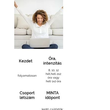
Óra,
Kezdet
intenzitás
8, 10, 12
hét,
heti 2x2
folyamatosan
óra vagy
heti 1x2 óra
Csoport
MINTA
létszám
időpont
kedd, csütörtök: