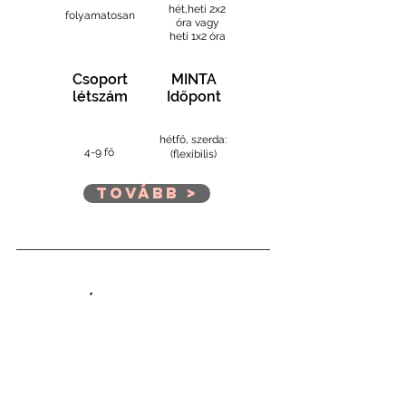
hét,
heti 2x2
folyamatosan
óra vagy
heti 1x2 óra
Csoport
MINTA
létszám
Időpont
hétfő, szerda:
4-9 fő
(flexibilis)
Tovább >
HALADÓ kiscsoportos
online német kurzus
10 hetes intenzív kurzus, heti 2x2 óra vagy
heti 1x2 óra