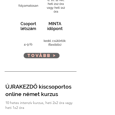
8, 10, 12 hét,
heti 2x2 óra
folyamatosan
vagy heti 1x2
óra
Csoport
MINTA
létszám
időpont
kedd, csütörtök:
4-9 fő
(flexibilis)
Tovább >
ÚJRAKEZDŐ kiscsoportos
online német kurzus
10 hetes intenzív kurzus, heti 2x2 óra vagy
heti 1x2 óra