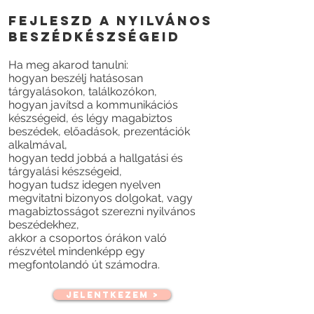
fejleszd a nyilvános
beszédkészségeid
Ha meg akarod tanulni:
hogyan beszélj hatásosan
tárgyalásokon, találkozókon,
hogyan javítsd a kommunikációs
készségeid, és légy magabiztos
beszédek, előadások, prezentációk
alkalmával,
hogyan tedd jobbá a hallgatási és
tárgyalási készségeid,
hogyan tudsz idegen nyelven
megvitatni bizonyos dolgokat, vagy
magabiztosságot szerezni nyilvános
beszédekhez,
akkor a csoportos órákon való
részvétel mindenképp egy
megfontolandó út számodra.
Jelentkezem >