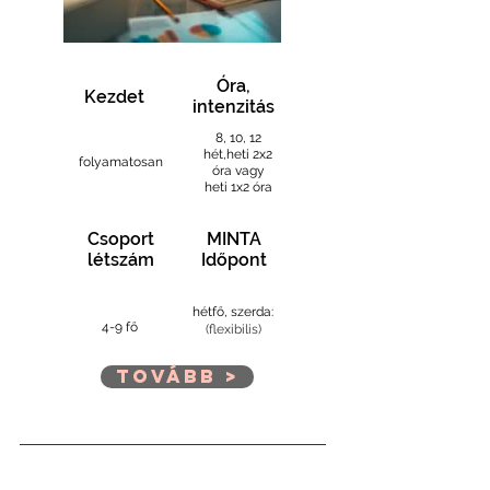
Óra,
Kezdet
intenzitás
8, 10, 12
hét,
heti 2x2
folyamatosan
óra vagy
heti 1x2 óra
Csoport
MINTA
létszám
Időpont
hétfő, szerda:
4-9 fő
(flexibilis)
Tovább >