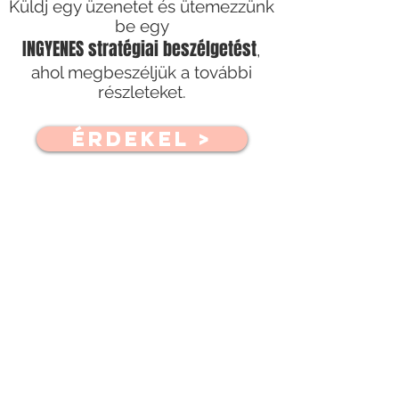
Küldj egy üzenetet és ütemezzünk
be egy
INGYENES stratégiai beszélgetést
,
ahol megbeszéljük a további
részleteket.
érdekel >