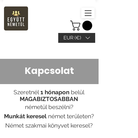
EUR (€)
Kapcsolat
Szeretnél
1 hónapon
b
elül
MAGABIZTOSABBAN
németül beszélni?
Munkát
keresel
német területen?
Német szak
mai könyvet keresel?