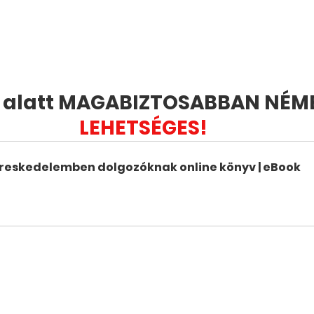
p alatt MAGABIZTOSABBAN NÉME
LEHETSÉGES! 
reskedelemben dolgozóknak online könyv | eBook
etzt kaufen