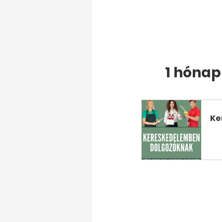
1 hóna
Ke
J