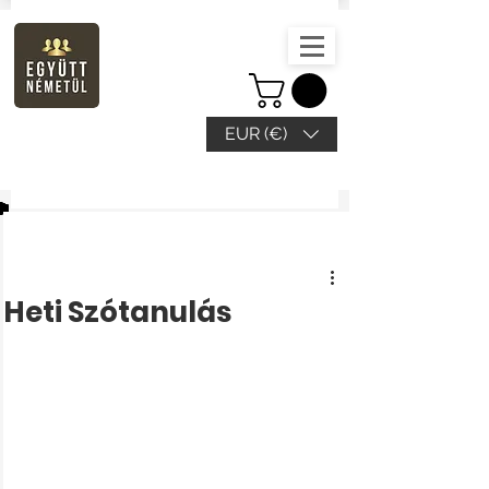
EUR (€)
Beitrag
Heti Szótanulás