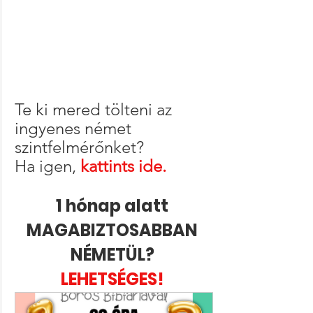
Te ki mered tölteni az 
ingyenes német 
szintfelmérőnket? 
Ha igen, 
kattints ide.
1 hónap alatt 
MAGABIZTOSABBAN 
NÉMETÜL? 
LEHETSÉGES! 