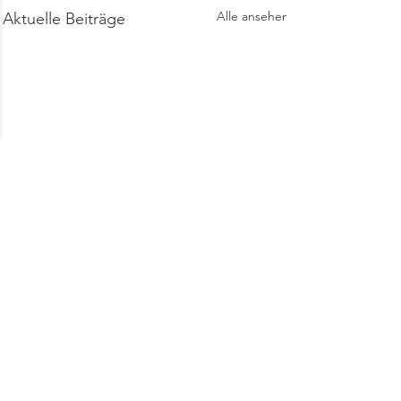
Alle ansehen
Aktuelle Beiträge
Kommentare
KATI szórend