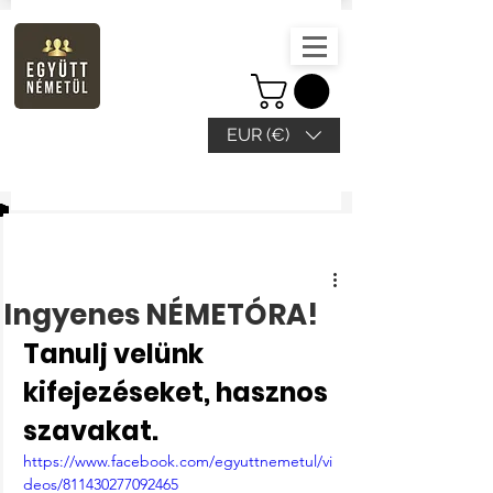
EUR (€)
Beitrag
Ingyenes NÉMETÓRA!
Tanulj velünk 
kifejezéseket, hasznos 
szavakat. 
https://www.facebook.com/egyuttnemetul/vi
deos/811430277092465