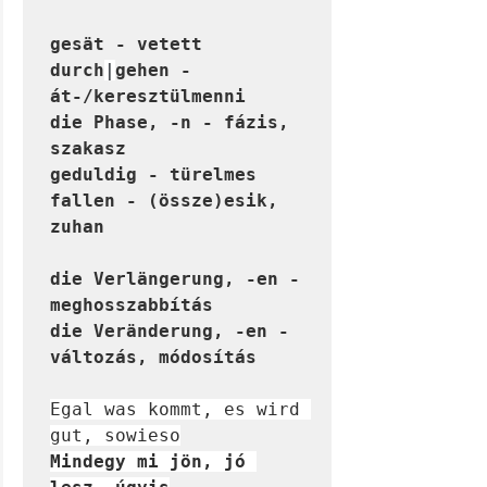
gesät - vetett

durch
|
gehen - 
át-/keresztülmenni

die Phase, -n - fázis, 
szakasz

geduldig - türelmes

fallen - (össze)esik, 
zuhan

die Verlängerung, -en - 
meghosszabbítás

die Veränderung, -en - 
változás, módosítás
Egal was kommt, es wird 
gut, sowieso
Mindegy mi jön, jó 