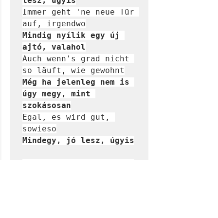
Immer geht 'ne neue Tür 
Mindig nyílik egy új 
ajtó, valahol
Auch wenn's grad nicht 
Még ha jelenleg nem is 
úgy megy, mint 
szokásosan
Egal, es wird gut, 
Mindegy, jó lesz, úgyis

verrükt - bolond, őrült

bunt - színes, tarka

die Reise, -n - utazás

die Tarnung, -en - 
álcázás
