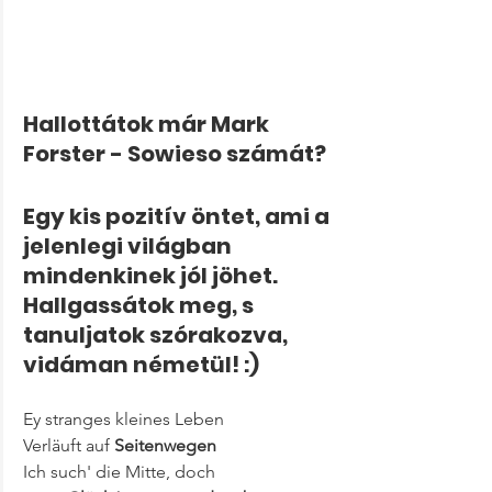
Hallottátok már Mark 
Forster - Sowieso számát? 
Egy kis pozitív öntet, ami a 
jelenlegi világban 
mindenkinek jól jöhet. 
Hallgassátok meg, s 
tanuljatok szórakozva, 
vidáman németül! :)
Ey stranges kleines Leben
Verläuft auf 
Seitenwegen
Ich such' die Mitte, doch