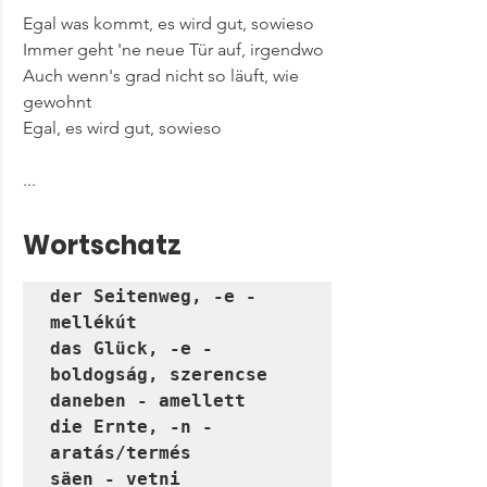
Egal was kommt, es wird gut, sowieso
Immer geht 'ne neue Tür auf, irgendwo
Auch wenn's grad nicht so läuft, wie 
gewohnt
Egal, es wird gut, sowieso
...
Wortschatz
der Seitenweg, -e - 
mellékút

das Glück, -e - 
boldogság, szerencse

daneben - amellett

die Ernte, -n - 
aratás/termés

säen - vetni
