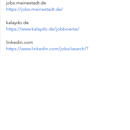
jobs.meinestadt.de
https://jobs.meinestadt.de/
kalaydo.de
https://www.kalaydo.de/jobboerse/
linkedin.com
https://www.linkedin.com/jobs/search/?
geoId=101282230&location=Germany
xing.com
https://www.xing.com/jobs/search?
sc_o=jobs_search_button&sc_o_PropA
ctionOrigin=navigation_badge_jobs_3
&location=germany
glassdoor.de
https://www.glassdoor.de/