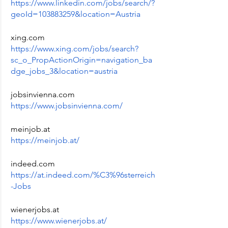
https://www.linkedin.com/jobs/search/?
geoId=103883259&location=Austria
xing.com
https://www.xing.com/jobs/search?
sc_o_PropActionOrigin=navigation_ba
dge_jobs_3&location=austria
jobsinvienna.com
https://www.jobsinvienna.com/
meinjob.at
https://meinjob.at/
indeed.com
https://at.indeed.com/%C3%96sterreich
-Jobs
wienerjobs.at
https://www.wienerjobs.at/