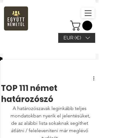
EUR (€)
Beitrag
TOP 111 német
határozószó
A határozószavak leginkább teljes 
mondatokban nyerik el jelentésüket,
de az alábbi lista sokaknak segíthet 
átlátni / feleleveníteni már meglévő 
tudását.