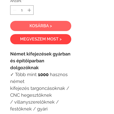
Anzahl
*
KOSÁRBA >
MEGVESZEM MOST >
Német kifejezések gyárban
és építőiparban
dolgozóknak
✓ Több mint
1000
hasznos
német
kifejezés targoncásoknak /
CNC hegesztőknek
/ villanyszerelőknek /
festőknek / gyári