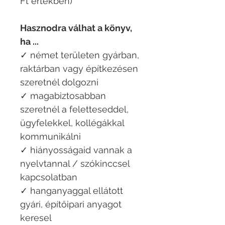
Ft értékben)
Hasznodra válhat a könyv,
ha ...
✓ német területen gyárban,
raktárban vagy építkezésen
szeretnél dolgozni
✓ magabiztosabban
szeretnél a feletteseddel,
ügyfelekkel, kollégákkal
kommunikálni
✓ hiányosságaid vannak a
nyelvtannal / szókinccsel
kapcsolatban
✓ hanganyaggal ellátott
gyári, építőipari anyagot
keresel