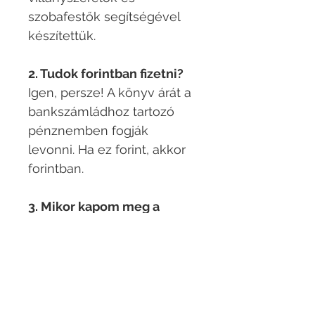
szobafestők segítségével
készítettük. ​
2. Tudok forintban fizetni?
Igen, persze! A könyv árát a
bankszámládhoz tartozó
pénznemben fogják
levonni. Ha ez forint, akkor
forintban.​
3. Mikor kapom meg a
könyvet és a hanganyagot?
Sikeres utalás után
legkésőbb 48 órán belül.​
4. Mobilról tudom nézni a