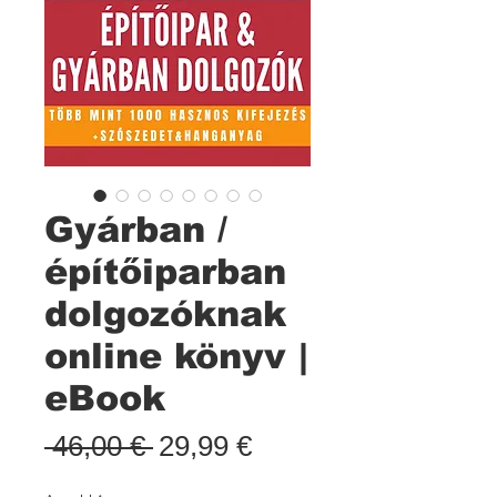
Gyárban /
építőiparban
dolgozóknak
online könyv |
eBook
Standardpreis
Sale-
 46,00 € 
29,99 €
Preis