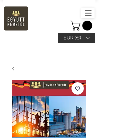
EUR (€)