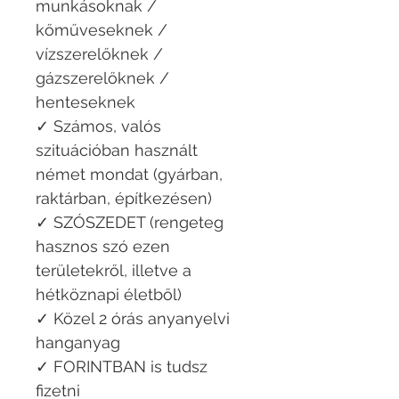
munkásoknak /
kőműveseknek /
vízszerelőknek /
gázszerelőknek /
henteseknek
✓ Számos, valós
szituációban használt
német mondat (gyárban,
raktárban, építkezésen)
✓ SZÓSZEDET (rengeteg
hasznos szó ezen
területekről, illetve a
hétköznapi életből)
✓ Közel 2 órás anyanyelvi
hanganyag
✓ FORINTBAN is tudsz
fizetni