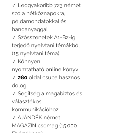
✓ Leggyakoribb 723 német
szó a hétköznapokra,
példamondatokkal és
hanganyaggal
✓ Szösszenetek A1-B2-ig
terjedő nyelvtani témákból
(15 nyelvtani téma)
✓ Könnyen
nyomtatható online könyv
✓
280
oldal csupa hasznos
dolog
✓ Segítség a magabiztos és
választékos
kommunikációhoz
✓ AJÁNDÉK német
MAGAZIN csomag (15.000