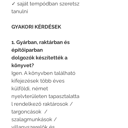
✓ saját tempódban szeretsz
tanulni
GYAKORI KÉRDÉSEK
1. Gyárban, raktárban és
építőiparban
dolgozók készítették a
könyvet?
Igen. A könyvben található
kifejezések több éves
külföldi, német
nyelvterületen tapasztalatta
l rendelkező raktárosok /
targoncások /
szalagmunkások /
villanyszerelők és