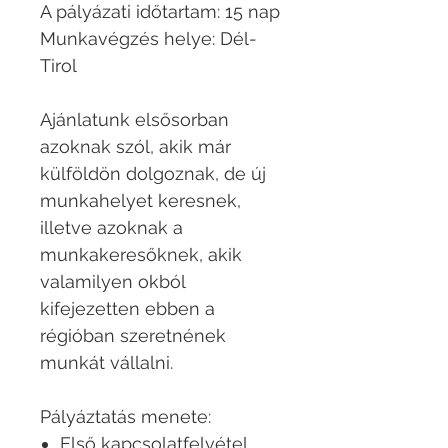
A pályázati időtartam: 15 nap
Munkavégzés helye: Dél-
Tirol
Ajánlatunk elsősorban
azoknak szól, akik már
külföldön dolgoznak, de új
munkahelyet keresnek,
illetve azoknak a
munkakeresőknek, akik
valamilyen okból
kifejezetten ebben a
régióban szeretnének
munkát vállalni.
Pályáztatás menete:
Első kapcsolatfelvétel