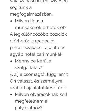
válaszadásban, mi szívesen
segítünk a
megfogalmazásban.
Milyen típusú
munkakörök érhetők el?
A legkülönbözőbb pozíciók
elérhetőek: recepciós,
pincér, szakács, takarító és
egyéb hotelipari munkák.
Mennyibe kerül a
szolgáltatás?
A díj a csomagtól függ, amit
Ön választ, és személyre
szabott ajánlatot készítünk.
Milyen elvárásoknak kell
megfelelnem a
pályázathoz?