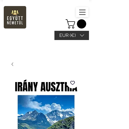
EUR (€)