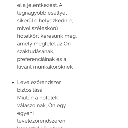
el a jelentkezést. A
legnagyobb eséllyel
sikerül elhelyezkednie,
mivel széleskörű
hotelkört keresünk meg,
amely megfelel az Ön
szaktudásának,
preferenciáinak és a
kívánt munkaköröknek
Levelezőrendszer
biztosítása
Miután a hotelek
válaszolnak, Ön egy
egyéni
levelezőrendszeren