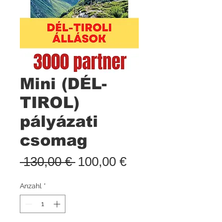
Mini (DÉL-
TIROL)
pályázati
csomag
Standardpreis
Sale-
 130,00 € 
100,00 €
Preis
Anzahl
*