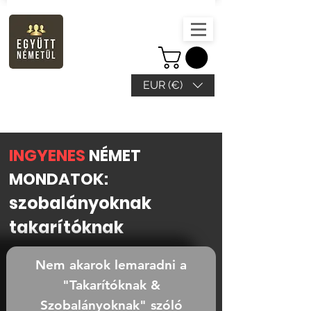
EUR (€)
INGYENES
NÉMET
MONDATOK:
szo
balányoknak
takarítóknak
Nem akarok lemaradni a
"Takarítóknak &
Szobalányoknak" szóló