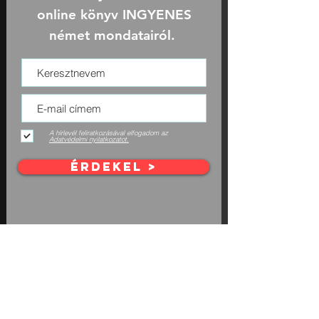
online könyv INGYENES
német mondatairól.
A hírlevél feliratkozásával elfogadom az
Adatvédelmi nyilatkozatot.
ÉRDEKEL >
Kapcsolat