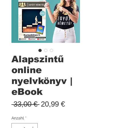
Alapszintű
online
nyelvkönyv |
eBook
Standardpreis
Sale-
 33,00 € 
20,99 €
Preis
Anzahl
*