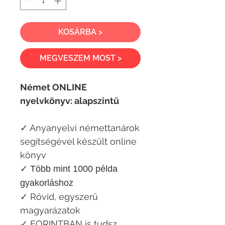
KOSÁRBA >
MEGVESZEM MOST >
Német ONLINE
nyelvkönyv: alapszintű
✓ Anyanyelvi némettanárok
segítségével készült online
könyv
✓ Több mint 1000 példa
gyakorláshoz
✓ Rövid, egyszerű
magyarázatok
✓ FORINTBAN is tudsz