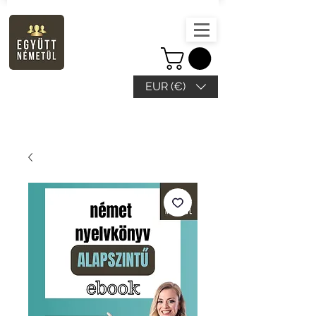
EUR (€)