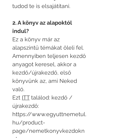
tudod te is elsajátítani.
2. A könyv az alapoktól
indul?
Ez a könyv már az
alapszintű témákat öleli fel.
Amennyiben teljesen kezdő
anyagot keresel, akkor a
kezdő/újrakezdő, első
könyvünk az, ami Neked
való.
Ezt
ITT
találod: kezdő /
újrakezdő:
https://www.egyuttnemetul.
hu/product-
page/nemetkonyvkezdokn