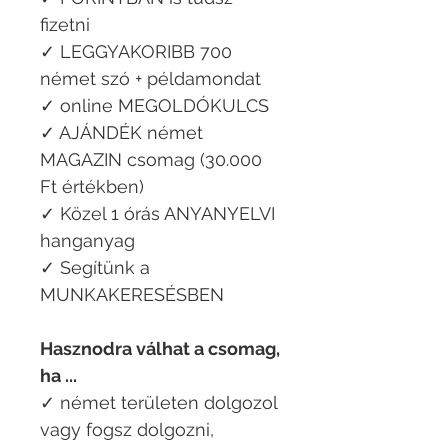
fizetni
✓ LEGGYAKORIBB 700
német szó + példamondat
✓ online MEGOLDÓKULCS
✓ AJÁNDÉK német
MAGAZIN csomag (30.000
Ft értékben)
✓ Közel 1 órás ANYANYELVI
hanganyag
✓ Segítünk a
MUNKAKERESÉSBEN
Hasznodra válhat a csomag,
ha ...​
✓ német területen dolgozol
vagy fogsz dolgozni,