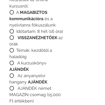
kurzusról:
⭕️ A
MAGABIZTOS
kommunikációra
és a
nyelvtanra fókuszálunk.
⭕️ Időtartam: 8 hét (16 óra)
⭕️
VISSZANÉZHETŐEK
az
órák
⭕️ Témák: kezdőtől a
haladóig
⭕️ A kurzuskönyv
AJÁNDÉK
⭕️ Az anyanyelvi
hangany
AJÁNDÉK
⭕️ AJÁNDÉK német
MAGAZIN csomag (15.000
Ft értékben)