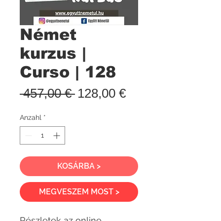
Német
kurzus |
Curso | 128
Standardpreis
Sale-
 457,00 € 
128,00 €
Preis
Anzahl
*
KOSÁRBA >
MEGVESZEM MOST >
Részletek az online