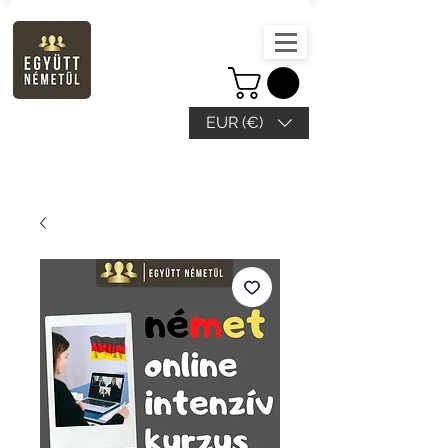
EUR (€)