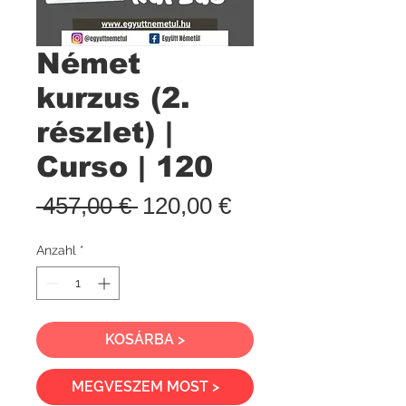
Német
kurzus (2.
részlet) |
Curso | 120
Standardpreis
Sale-
 457,00 € 
120,00 €
Preis
Anzahl
*
KOSÁRBA >
MEGVESZEM MOST >