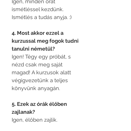
Igen, minden órát
ismétléssel kezdünk.
Ismétlés a tudás anyja. :)
4. Most akkor ezzel a
kurzussal meg fogok tudni
tanulni németül?
Igen! Tégy egy próbát, s
nézd csak meg saját
magad! A kurzusok alatt
végigvezetünk a teljes
könyvünk anyagán.
5. Ezek az órák élőben
zajlanak?
Igen, élőben zajlik.