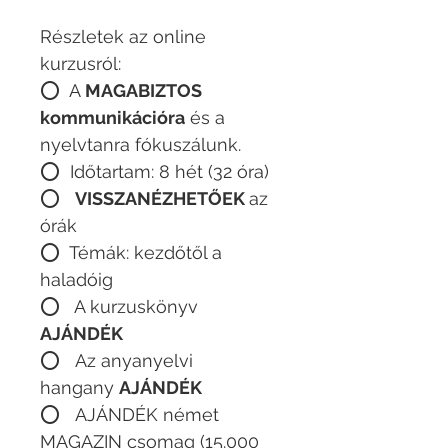
Részletek az online
kurzusról:
⭕️ A
MAGABIZTOS
kommunikációra
és a
nyelvtanra fókuszálunk.
⭕️ Időtartam: 8 hét (32 óra)
⭕️
VISSZANÉZHETŐEK
az
órák
⭕️ Témák: kezdőtől a
haladóig
⭕️ A kurzuskönyv
AJÁNDÉK
⭕️ Az anyanyelvi
hangany
AJÁNDÉK
⭕️ AJÁNDÉK német
MAGAZIN csomag (15.000