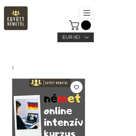
EUR (€)