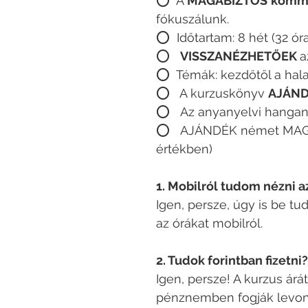
⭕️ A
MAGABIZTOS
kommu
fókuszálunk.
⭕️ Időtartam: 8 hét (32 ór
⭕️
VISSZANÉZHETŐEK
a
⭕️ Témák: kezdőtől a hal
⭕️ A kurzuskönyv
AJÁN
⭕️ Az anyanyelvi hanga
⭕️ AJÁNDÉK német MAGA
értékben)
1. Mobilról tudom nézni a
Igen, persze, úgy is be tu
az órákat mobilról.
2. Tudok forintban fizetni?
Igen, persze! A kurzus ár
pénznemben fogják levonni,