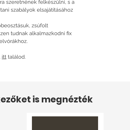
ra szeretnének felkészülni, s a
tani szabályok elsajátításához
őbeosztásuk, zsúfolt
zen tudnak alkalmazkodni fix
elvórákhoz.
t
itt
találod.
ezőket is megnézték