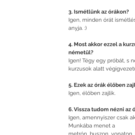
3. Ismétlünk az órákon?
Igen, minden órát ismétlé
anyja. :)
4. Most akkor ezzel a kur
németül?
Igen! Tégy egy próbát, s 
kurzusok alatt végigvezet
5. Ezek az órák élőben za
Igen, élőben zajlik.
6. Vissza tudom nézni az 
Igen, amennyiszer csak ak
Munkába menet a
metrón, buszon, vonaton. 