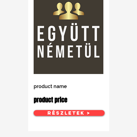
product name
product price
Részletek >