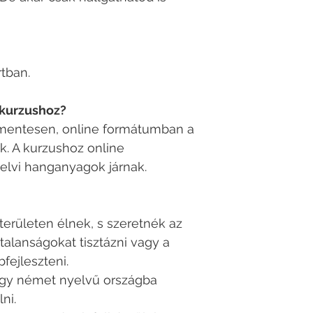
tban.
 kurzushoz?
íjmentesen, online formátumban a
k. A kurzushoz online
elvi hanganyagok járnak.
erületen élnek, s szeretnék az
talanságokat tisztázni vagy a
fejleszteni.
hogy német nyelvű országba
ni.