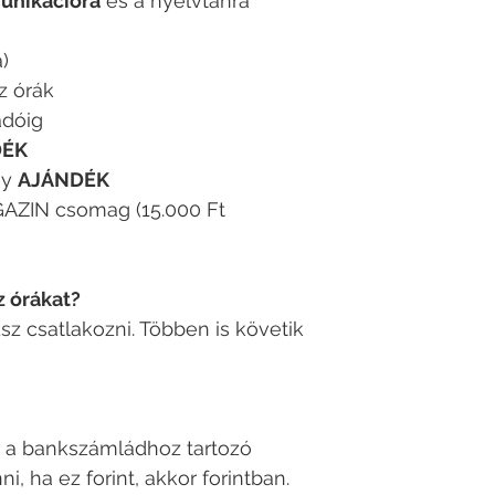
nikációra
és a nyelvtanra
a)
z órák
adóig
DÉK
ny
AJÁNDÉK
ZIN csomag (15.000 Ft
z órákat?
dsz csatlakozni. Többen is követik
át a bankszámládhoz tartozó
 ha ez forint, akkor forintban.