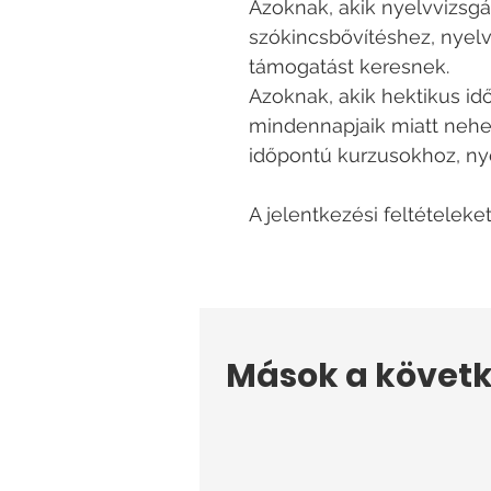
Azoknak, akik nyelvvizsgá
szókincsbővítéshez, nyelv
támogatást keresnek.
Azoknak, akik hektikus id
mindennapjaik miatt nehe
időpontú kurzusokhoz, ny
A jelentkezési feltételeke
Mások a követk