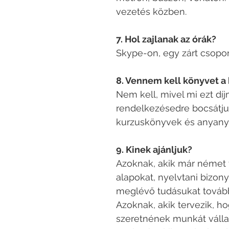
vezetés közben.
7. Hol zajlanak az órák?
Skype-on, egy zárt csopor
8. Vennem kell könyvet a
Nem kell, mivel mi ezt d
rendelkezésedre bocsátju
kurzuskönyvek és anyany
9. Kinek ajánljuk?
Azoknak, akik már német t
alapokat, nyelvtani bizony
meglévő tudásukat tovább
Azoknak, akik tervezik, 
szeretnének munkát vállal