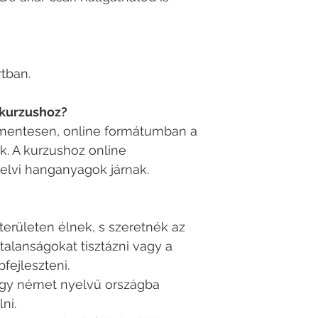
tban.
 kurzushoz?
íjmentesen, online formátumban a
k. A kurzushoz online
elvi hanganyagok járnak.
erületen élnek, s szeretnék az
talanságokat tisztázni vagy a
fejleszteni.
hogy német nyelvű országba
ni.