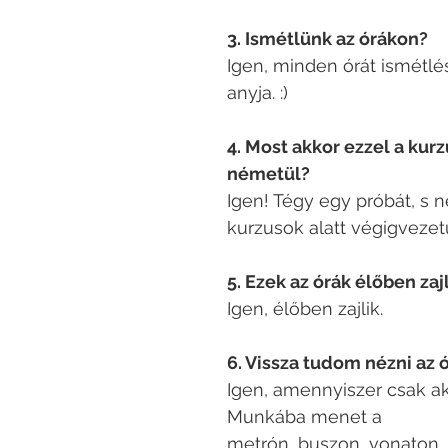
3. Ismétlünk az órákon?
Igen, minden órát ismétlé
anyja. :)
4. Most akkor ezzel a kur
németül?
Igen! Tégy egy próbát, s 
kurzusok alatt végigvezet
5. Ezek az órák élőben za
Igen, élőben zajlik.
6. Vissza tudom nézni az 
Igen, amennyiszer csak ak
Munkába menet a
metrón, buszon, vonaton. 