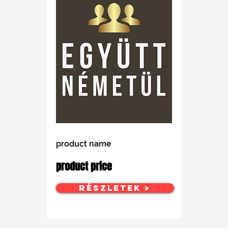
product name
product price
Részletek >