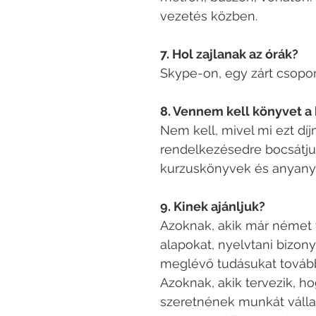
vezetés közben.
7. Hol zajlanak az órák?
Skype-on, egy zárt csopor
8. Vennem kell könyvet a
Nem kell, mivel mi ezt d
rendelkezésedre bocsátju
kurzuskönyvek és anyany
9. Kinek ajánljuk?
Azoknak, akik már német t
alapokat, nyelvtani bizony
meglévő tudásukat tovább
Azoknak, akik tervezik, 
szeretnének munkát vállal