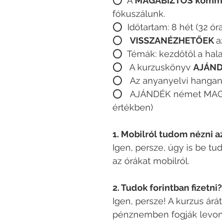
⭕️ A
MAGABIZTOS
kommu
fókuszálunk.
⭕️ Időtartam: 8 hét (32 ór
⭕️
VISSZANÉZHETŐEK
a
⭕️ Témák: kezdőtől a hal
⭕️ A kurzuskönyv
AJÁN
⭕️ Az anyanyelvi hanga
⭕️ AJÁNDÉK német MAGA
értékben)
1. Mobilról tudom nézni a
Igen, persze, úgy is be tu
az órákat mobilról.
2. Tudok forintban fizetni?
Igen, persze! A kurzus ár
pénznemben fogják levonni,