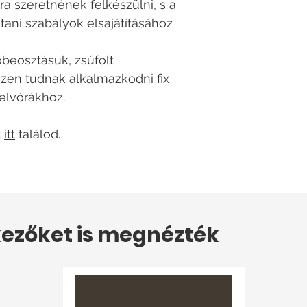
ra szeretnének felkészülni, s a
tani szabályok elsajátításához
őbeosztásuk, zsúfolt
zen tudnak alkalmazkodni fix
elvórákhoz.
t
itt
találod.
ezőket is megnézték