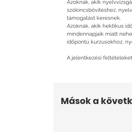
Azoknak, akik nyelvvizsgá
szókincsbővítéshez, nyelv
támogatást keresnek.
Azoknak, akik hektikus id
mindennapjaik miatt nehe
időpontú kurzusokhoz, ny
A jelentkezési feltételeke
Mások a követk