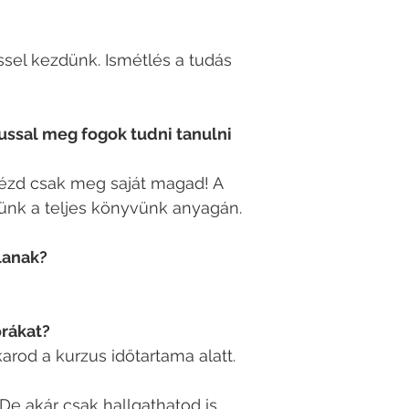
ssel kezdünk. Ismétlés a tudás
zussal meg fogok tudni tanulni
nézd csak meg saját magad! A
ünk a teljes könyvünk anyagán.
jlanak?
órákat?
arod a kurzus időtartama alatt.
De akár csak hallgathatod is