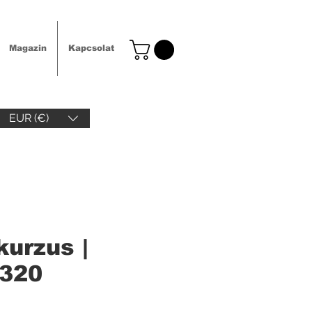
Magazin
Kapcsolat
EUR (€)
urzus |
 320