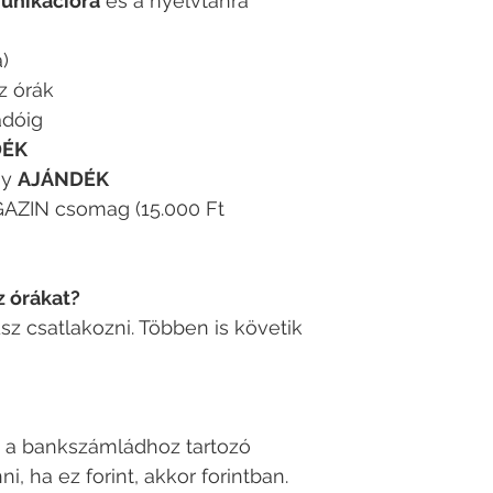
nikációra
és a nyelvtanra
a)
z órák
adóig
DÉK
ny
AJÁNDÉK
ZIN csomag (15.000 Ft
z órákat?
dsz csatlakozni. Többen is követik
át a bankszámládhoz tartozó
 ha ez forint, akkor forintban.