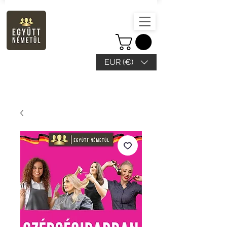
EUR (€)