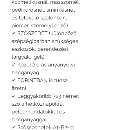
kozmetikusnál, masszőrnél,
pedikűrösnél, sminkesnél
és tetováló szalonban,
piercer, személyi edző)
✓ SZÓSZEDET (különböző
szépségiparban szükséges
eszközök, berendezési
tárgyak, igék)
✓ Közel 2 órás anyanyelvi
hanganyag
✓ FORINTBAN is tudsz
fizetni
✓ Leggyakoribb 723 német
szó a hétköznapokra,
példamondatokkal és
hanganyaggal
✓ Szösszenetek A1-B2-ig