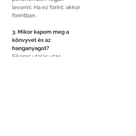
levonni. Ha ez forint, akkor
forintban.​
3. Mikor kapom meg a
könvyvet és az
hanganyagot?
Sikeres utalás után
legkésőbb 48 órán belül.​
4. Mobilról tudom nézni a
könyvet?
Igen, persze, úgy is tudod
nézni.​
5. Hol tudom letölteni a
könyvet?