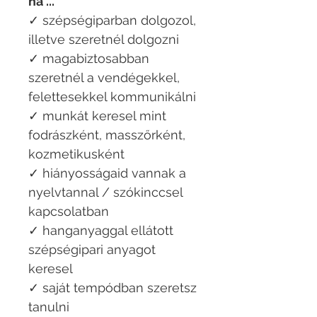
ha ...
✓ szépségiparban dolgozol,
illetve szeretnél dolgozni
✓ magabiztosabban
szeretnél a vendégekkel,
felettesekkel kommunikálni
✓ munkát keresel mint
fodrászként, masszőrként,
kozmetikusként
✓ hiányosságaid vannak a
nyelvtannal / szókinccsel
kapcsolatban
✓ hanganyaggal ellátott
szépségipari anyagot
keresel
✓ saját tempódban szeretsz
tanulni