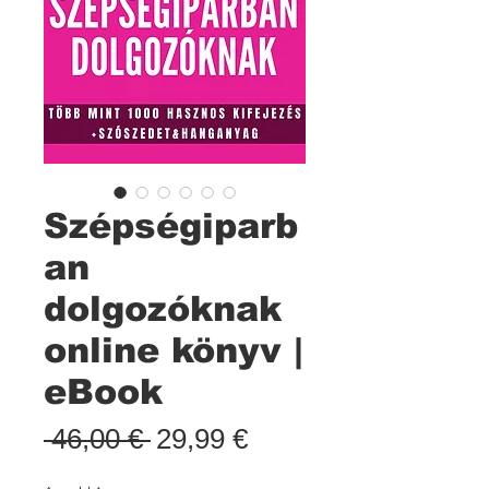
Szépségiparb
an
dolgozóknak
online könyv |
eBook
Standardpreis
Sale-
 46,00 € 
29,99 €
Preis